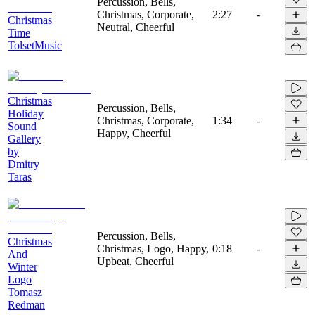
Percussion, Bells,
Christmas, Corporate,
2:27
-
Christmas
Neutral, Cheerful
Time
TolsetMusic
Christmas
Percussion, Bells,
Holiday
Christmas, Corporate,
1:34
-
Sound
Happy, Cheerful
Gallery
by
Dmitry
Taras
Percussion, Bells,
Christmas
Christmas, Logo, Happy,
0:18
-
And
Upbeat, Cheerful
Winter
Logo
Tomasz
Redman