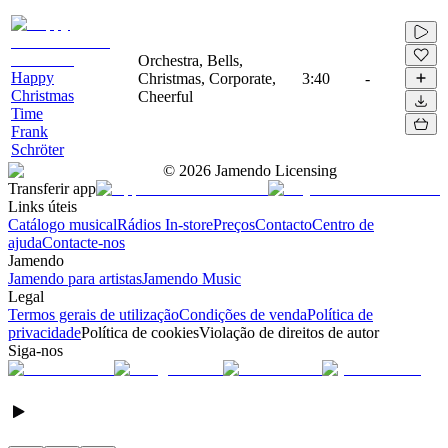
Orchestra, Bells,
Happy
Christmas, Corporate,
3:40
-
Christmas
Cheerful
Time
Frank
Schröter
©
2026
Jamendo Licensing
Transferir app
Links úteis
Catálogo musical
Rádios In-store
Preços
Contacto
Centro de
ajuda
Contacte-nos
Jamendo
Jamendo para artistas
Jamendo Music
Legal
Termos gerais de utilização
Condições de venda
Política de
privacidade
Política de cookies
Violação de direitos de autor
Siga-nos