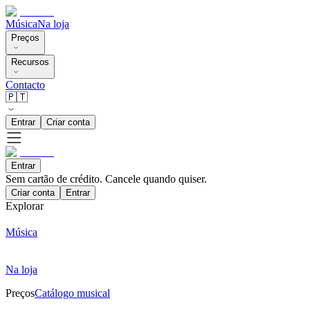
Música
Na loja
Preços
Recursos
Contacto
🇵🇹
Entrar
Criar conta
Entrar
Sem cartão de crédito. Cancele quando quiser.
Criar conta
Entrar
Explorar
Música
Na loja
Preços
Catálogo musical