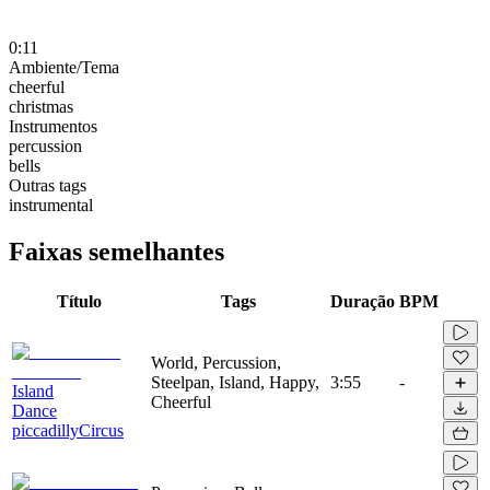
0:11
Ambiente/Tema
cheerful
christmas
Instrumentos
percussion
bells
Outras tags
instrumental
Faixas semelhantes
Título
Tags
Duração
BPM
World, Percussion,
Steelpan, Island, Happy,
3:55
-
Island
Cheerful
Dance
piccadillyCircus