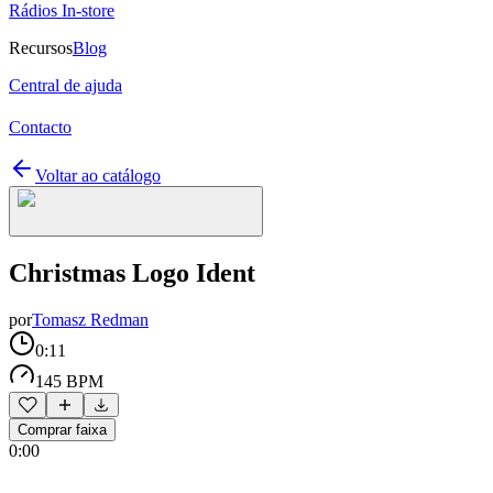
Rádios In-store
Recursos
Blog
Central de ajuda
Contacto
Voltar ao catálogo
Christmas Logo Ident
por
Tomasz Redman
0:11
145 BPM
Comprar faixa
0:00