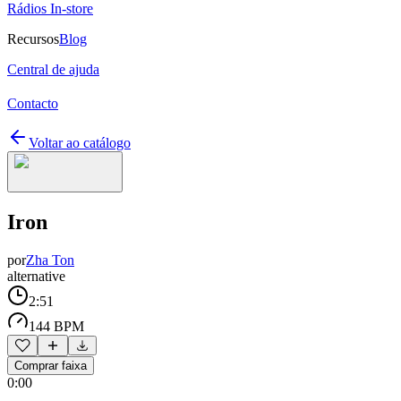
Rádios In-store
Recursos
Blog
Central de ajuda
Contacto
Voltar ao catálogo
Iron
por
Zha Ton
alternative
2:51
144 BPM
Comprar faixa
0:00