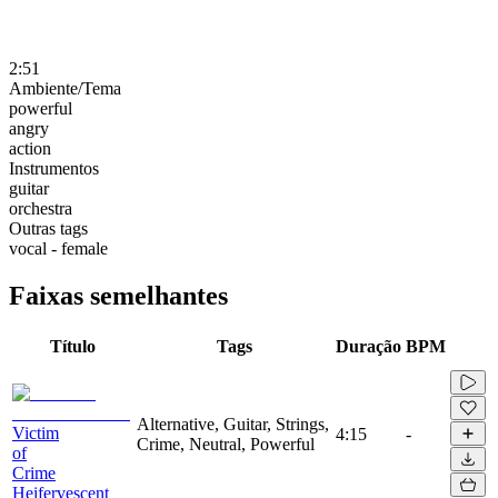
2:51
Ambiente/Tema
powerful
angry
action
Instrumentos
guitar
orchestra
Outras tags
vocal - female
Faixas semelhantes
Título
Tags
Duração
BPM
Alternative, Guitar, Strings,
Victim
4:15
-
Crime, Neutral, Powerful
of
Crime
Heifervescent