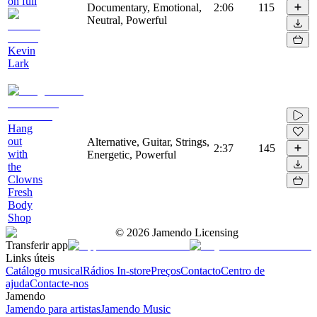
on full
Documentary, Emotional,
2:06
115
Neutral, Powerful
Kevin
Lark
Hang
out
Alternative, Guitar, Strings,
2:37
145
with
Energetic, Powerful
the
Clowns
Fresh
Body
Shop
©
2026
Jamendo Licensing
Transferir app
Links úteis
Catálogo musical
Rádios In-store
Preços
Contacto
Centro de
ajuda
Contacte-nos
Jamendo
Jamendo para artistas
Jamendo Music