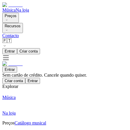
Música
Na loja
Preços
Recursos
Contacto
🇵🇹
Entrar
Criar conta
Entrar
Sem cartão de crédito. Cancele quando quiser.
Criar conta
Entrar
Explorar
Música
Na loja
Preços
Catálogo musical