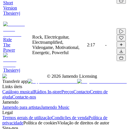
Short
Version
Thesieryj
Rock, Electricguitar,
Ride
Electroamplified,
The
2:17
-
Videogame, Motivational,
Power
Energetic, Powerful
Thesieryj
©
2026
Jamendo Licensing
Transferir app
Links úteis
Catálogo musical
Rádios In-store
Preços
Contacto
Centro de
ajuda
Contacte-nos
Jamendo
Jamendo para artistas
Jamendo Music
Legal
Termos gerais de utilização
Condições de venda
Política de
privacidade
Política de cookies
Violação de direitos de autor
Siga-nos