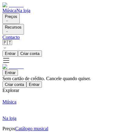
Música
Na loja
Preços
Recursos
Contacto
🇵🇹
Entrar
Criar conta
Entrar
Sem cartão de crédito. Cancele quando quiser.
Criar conta
Entrar
Explorar
Música
Na loja
Preços
Catálogo musical