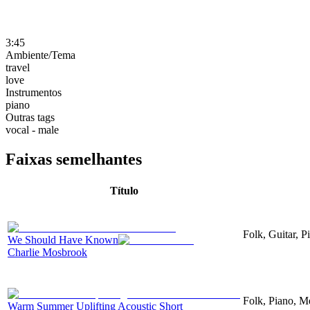
3:45
Ambiente/Tema
travel
love
Instrumentos
piano
Outras tags
vocal - male
Faixas semelhantes
Título
Folk, Guitar, P
We Should Have Known
Charlie Mosbrook
Folk, Piano, Me
Warm Summer Uplifting Acoustic Short