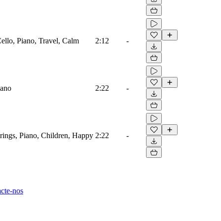
Cello, Piano, Travel, Calm
2:12
-
iano
2:22
-
trings, Piano, Children, Happy
2:22
-
cte-nos