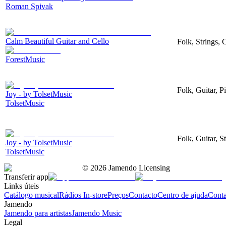
Roman Spivak
Calm Beautiful Guitar and Cello
Folk, Strings, 
ForestMusic
Folk, Guitar, P
Joy - by TolsetMusic
TolsetMusic
Folk, Guitar, S
Joy - by TolsetMusic
TolsetMusic
©
2026
Jamendo Licensing
Transferir app
Links úteis
Catálogo musical
Rádios In-store
Preços
Contacto
Centro de ajuda
Conta
Jamendo
Jamendo para artistas
Jamendo Music
Legal