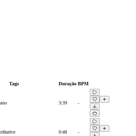
Tags
Duração
BPM
iano
3:39
-
ditative
0:48
-