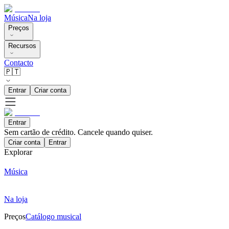
Música
Na loja
Preços
Recursos
Contacto
🇵🇹
Entrar
Criar conta
Entrar
Sem cartão de crédito. Cancele quando quiser.
Criar conta
Entrar
Explorar
Música
Na loja
Preços
Catálogo musical