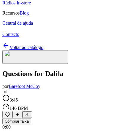
Rádios In-store
Recursos
Blog
Central de ajuda
Contacto
Voltar ao catálogo
Questions for Dalila
por
Barefoot McCoy
folk
3:45
146 BPM
Comprar faixa
0:00