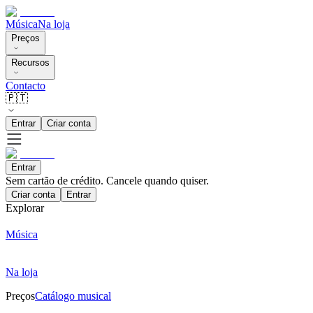
Música
Na loja
Preços
Recursos
Contacto
🇵🇹
Entrar
Criar conta
Entrar
Sem cartão de crédito. Cancele quando quiser.
Criar conta
Entrar
Explorar
Música
Na loja
Preços
Catálogo musical