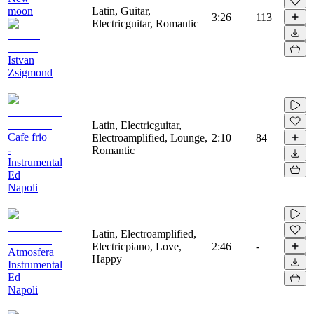
moon
Latin, Guitar,
3:26
113
Electricguitar, Romantic
Istvan
Zsigmond
Latin, Electricguitar,
Cafe frio
Electroamplified, Lounge,
2:10
84
-
Romantic
Instrumental
Ed
Napoli
Latin, Electroamplified,
Electricpiano, Love,
2:46
-
Atmosfera
Happy
Instrumental
Ed
Napoli