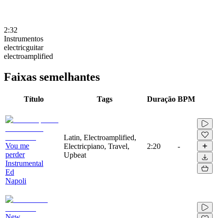
2:32
Instrumentos
electricguitar
electroamplified
Faixas semelhantes
Título
Tags
Duração
BPM
Latin, Electroamplified,
Vou me
Electricpiano, Travel,
2:20
-
perder
Upbeat
Instrumental
Ed
Napoli
New