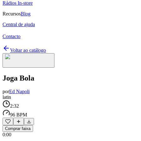
Rádios In-store
Recursos
Blog
Central de ajuda
Contacto
Voltar ao catálogo
Joga Bola
por
Ed Napoli
latin
2:32
96 BPM
Comprar faixa
0:00