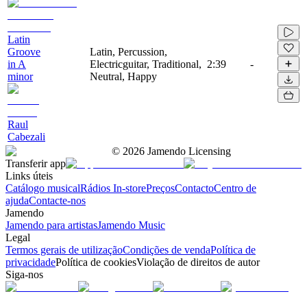
Latin
Groove
Latin, Percussion,
in A
Electricguitar, Traditional,
2:39
-
minor
Neutral, Happy
Raul
Cabezali
©
2026
Jamendo Licensing
Transferir app
Links úteis
Catálogo musical
Rádios In-store
Preços
Contacto
Centro de
ajuda
Contacte-nos
Jamendo
Jamendo para artistas
Jamendo Music
Legal
Termos gerais de utilização
Condições de venda
Política de
privacidade
Política de cookies
Violação de direitos de autor
Siga-nos