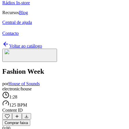
Rádios In-store
Recursos
Blog
Central de ajuda
Contacto
Voltar ao catálogo
Fashion Week
por
House of Sounds
electronic/house
1:28
125 BPM
Content ID
Comprar faixa
0:00