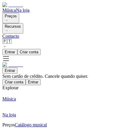
Música
Na loja
Preços
Recursos
Contacto
🇵🇹
Entrar
Criar conta
Entrar
Sem cartão de crédito. Cancele quando quiser.
Criar conta
Entrar
Explorar
Música
Na loja
Preços
Catálogo musical