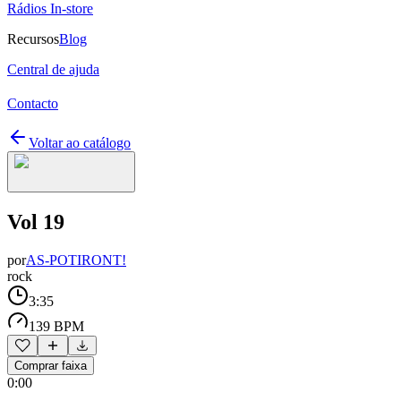
Rádios In-store
Recursos
Blog
Central de ajuda
Contacto
Voltar ao catálogo
Vol 19
por
AS-POTIRONT!
rock
3:35
139 BPM
Comprar faixa
0:00