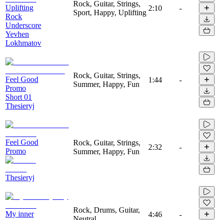
Rock, Guitar, Strings,
Uplifting
2:10
-
Sport, Happy, Uplifting
Rock
Underscore
Yevhen
Lokhmatov
Rock, Guitar, Strings,
Feel Good
1:44
-
Summer, Happy, Fun
Promo
Short 01
Thesieryj
Feel Good
Rock, Guitar, Strings,
2:32
-
Promo
Summer, Happy, Fun
Thesieryj
Rock, Drums, Guitar,
My inner
4:46
-
Neutral