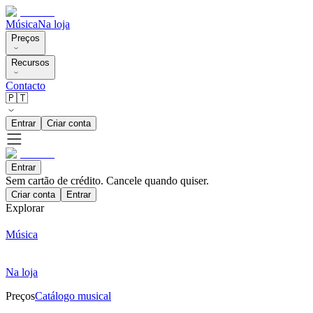
Música
Na loja
Preços
Recursos
Contacto
🇵🇹
Entrar
Criar conta
Entrar
Sem cartão de crédito. Cancele quando quiser.
Criar conta
Entrar
Explorar
Música
Na loja
Preços
Catálogo musical