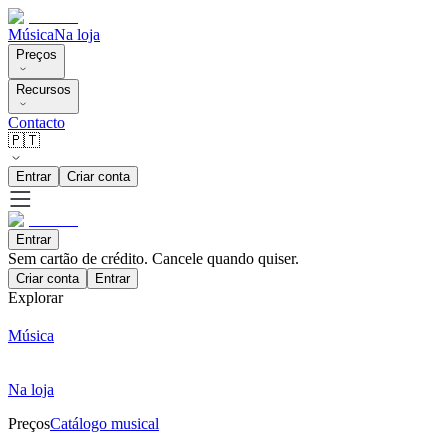
Música
Na loja
Preços
Recursos
Contacto
🇵🇹
Entrar
Criar conta
Entrar
Sem cartão de crédito. Cancele quando quiser.
Criar conta
Entrar
Explorar
Música
Na loja
Preços
Catálogo musical