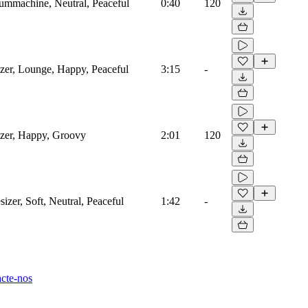
rummachine, Neutral, Peaceful
0:40
120
izer, Lounge, Happy, Peaceful
3:15
-
izer, Happy, Groovy
2:01
120
zer, Soft, Neutral, Peaceful
1:42
-
cte-nos