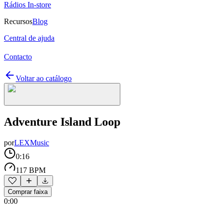
Rádios In-store
Recursos
Blog
Central de ajuda
Contacto
Voltar ao catálogo
Adventure Island Loop
por
LEXMusic
0:16
117 BPM
Comprar faixa
0:00