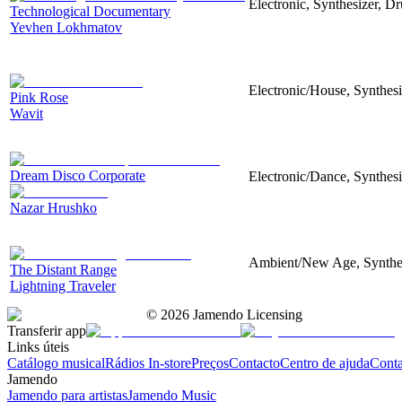
Electronic, Synthesizer, D
Technological Documentary
Yevhen Lokhmatov
Electronic/House, Synthes
Pink Rose
Wavit
Dream Disco Corporate
Electronic/Dance, Synthes
Nazar Hrushko
Ambient/New Age, Synthesi
The Distant Range
Lightning Traveler
©
2026
Jamendo Licensing
Transferir app
Links úteis
Catálogo musical
Rádios In-store
Preços
Contacto
Centro de ajuda
Conta
Jamendo
Jamendo para artistas
Jamendo Music