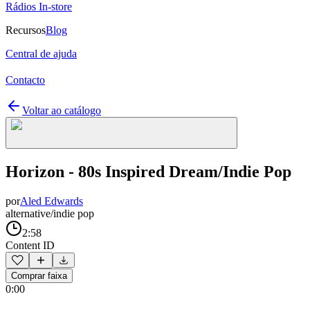
Rádios In-store
Recursos
Blog
Central de ajuda
Contacto
Voltar ao catálogo
Horizon - 80s Inspired Dream/Indie Pop
por
Aled Edwards
alternative/indie pop
2:58
Content ID
Comprar faixa
0:00