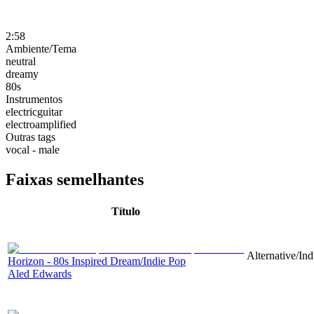
2:58
Ambiente/Tema
neutral
dreamy
80s
Instrumentos
electricguitar
electroamplified
Outras tags
vocal - male
Faixas semelhantes
Título
Alternative/Ind
Horizon - 80s Inspired Dream/Indie Pop
Aled Edwards