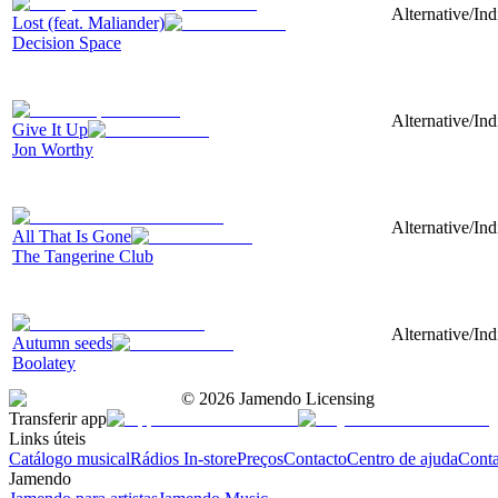
Alternative/Ind
Lost (feat. Maliander)
Decision Space
Alternative/Ind
Give It Up
Jon Worthy
Alternative/Ind
All That Is Gone
The Tangerine Club
Alternative/Ind
Autumn seeds
Boolatey
©
2026
Jamendo Licensing
Transferir app
Links úteis
Catálogo musical
Rádios In-store
Preços
Contacto
Centro de ajuda
Conta
Jamendo