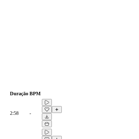
Duração
BPM
2:58
-