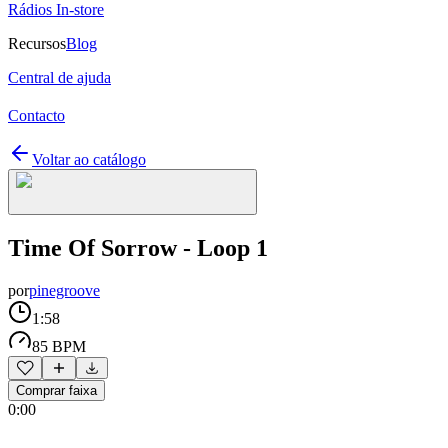
Rádios In-store
Recursos
Blog
Central de ajuda
Contacto
Voltar ao catálogo
Time Of Sorrow - Loop 1
por
pinegroove
1:58
85 BPM
Comprar faixa
0:00