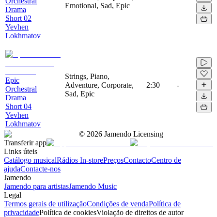
Orchestral
Emotional, Sad, Epic
Drama
Short 02
Yevhen
Lokhmatov
Strings, Piano,
Epic
Adventure, Corporate,
2:30
-
Orchestral
Sad, Epic
Drama
Short 04
Yevhen
Lokhmatov
©
2026
Jamendo Licensing
Transferir app
Links úteis
Catálogo musical
Rádios In-store
Preços
Contacto
Centro de
ajuda
Contacte-nos
Jamendo
Jamendo para artistas
Jamendo Music
Legal
Termos gerais de utilização
Condições de venda
Política de
privacidade
Política de cookies
Violação de direitos de autor