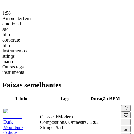
1:58
Ambiente/Tema
emotional
sad
film
corporate
film
Instrumentos
strings
piano
Outras tags
instrumental
Faixas semelhantes
Título
Tags
Duração
BPM
Classical/Modern
Dark
Compositions, Orchestra,
2:02
-
Mountains
Strings, Sad
Osipov