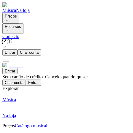
Música
Na loja
Preços
Recursos
Contacto
🇵🇹
Entrar
Criar conta
Entrar
Sem cartão de crédito. Cancele quando quiser.
Criar conta
Entrar
Explorar
Música
Na loja
Preços
Catálogo musical