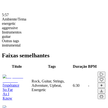
5:57
Ambiente/Tema
energetic
aggressive
Instrumentos
guitar
Outras tags
instrumental
Faixas semelhantes
Título
Tags
Duração
BPM
Rock, Guitar, Strings,
l'espérance
Adventure, Upbeat,
6:30
-
So Far
Energetic
As I
Know