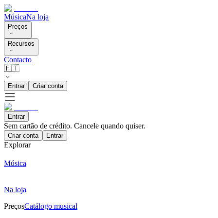
Música
Na loja
Preços
Recursos
Contacto
🇵🇹
Entrar
Criar conta
Entrar
Sem cartão de crédito. Cancele quando quiser.
Criar conta
Entrar
Explorar
Música
Na loja
Preços
Catálogo musical