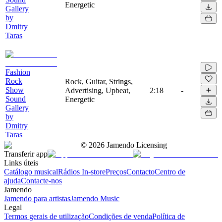
Energetic
Gallery
by
Dmitry
Taras
Fashion
Rock
Rock, Guitar, Strings,
Show
Advertising, Upbeat,
2:18
-
Sound
Energetic
Gallery
by
Dmitry
Taras
©
2026
Jamendo Licensing
Transferir app
Links úteis
Catálogo musical
Rádios In-store
Preços
Contacto
Centro de
ajuda
Contacte-nos
Jamendo
Jamendo para artistas
Jamendo Music
Legal
Termos gerais de utilização
Condições de venda
Política de