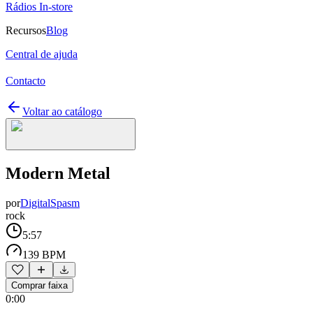
Rádios In-store
Recursos
Blog
Central de ajuda
Contacto
Voltar ao catálogo
Modern Metal
por
DigitalSpasm
rock
5:57
139 BPM
Comprar faixa
0:00