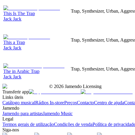
Trap, Synthesizer, Urban, Aggres
This Is The Trap
Jack Jack
Trap, Synthesizer, Urban, Aggres
This a Trap
Jack Jack
Trap, Synthesizer, Urban, Aggres
The in Arabic Trap
Jack Jack
©
2026
Jamendo Licensing
Transferir app
Links úteis
Catálogo musical
Rádios In-store
Preços
Contacto
Centro de ajuda
Conta
Jamendo
Jamendo para artistas
Jamendo Music
Legal
Termos gerais de utilização
Condições de venda
Política de privacidad
Siga-nos