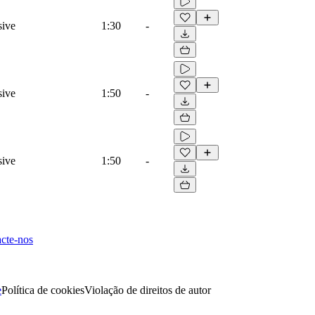
sive
1:30
-
sive
1:50
-
sive
1:50
-
cte-nos
e
Política de cookies
Violação de direitos de autor