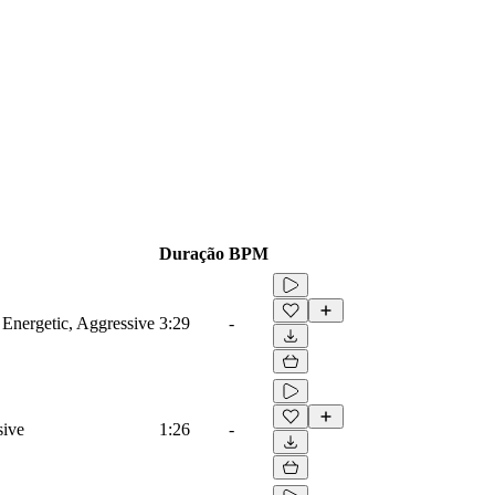
Duração
BPM
 Energetic, Aggressive
3:29
-
sive
1:26
-