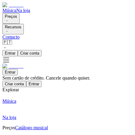
Música
Na loja
Preços
Recursos
Contacto
🇵🇹
Entrar
Criar conta
Entrar
Sem cartão de crédito. Cancele quando quiser.
Criar conta
Entrar
Explorar
Música
Na loja
Preços
Catálogo musical