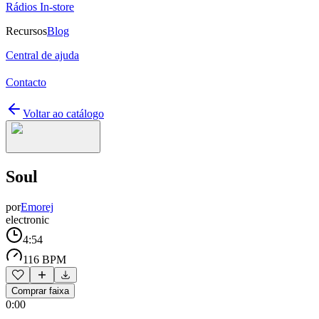
Rádios In-store
Recursos
Blog
Central de ajuda
Contacto
Voltar ao catálogo
Soul
por
Emorej
electronic
4:54
116 BPM
Comprar faixa
0:00