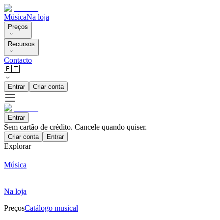
Música
Na loja
Preços
Recursos
Contacto
🇵🇹
Entrar
Criar conta
Entrar
Sem cartão de crédito. Cancele quando quiser.
Criar conta
Entrar
Explorar
Música
Na loja
Preços
Catálogo musical