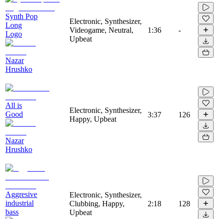
Synth Pop
Electronic, Synthesizer,
Long
Videogame, Neutral,
1:36
-
Logo
Upbeat
Nazar
Hrushko
All is
Electronic, Synthesizer,
Good
3:37
126
Happy, Upbeat
Nazar
Hrushko
Aggresive
Electronic, Synthesizer,
industrial
Clubbing, Happy,
2:18
128
bass
Upbeat