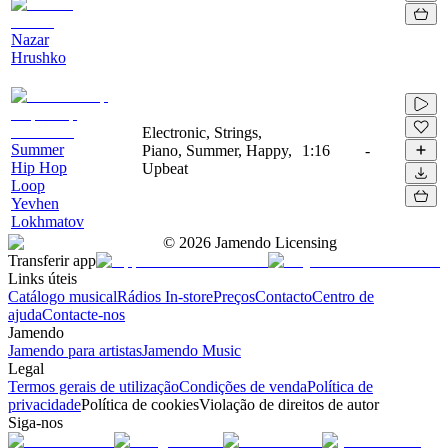
Nazar
Hrushko
Electronic, Strings,
Summer
Piano, Summer, Happy,
1:16
-
Hip Hop
Upbeat
Loop
Yevhen
Lokhmatov
©
2026
Jamendo Licensing
Transferir app
Links úteis
Catálogo musical
Rádios In-store
Preços
Contacto
Centro de
ajuda
Contacte-nos
Jamendo
Jamendo para artistas
Jamendo Music
Legal
Termos gerais de utilização
Condições de venda
Política de
privacidade
Política de cookies
Violação de direitos de autor
Siga-nos