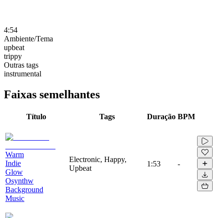
4:54
Ambiente/Tema
upbeat
trippy
Outras tags
instrumental
Faixas semelhantes
Título
Tags
Duração
BPM
Warm
Electronic, Happy,
Indie
1:53
-
Upbeat
Glow
Osynthw
Background
Music