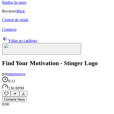
Rádios In-store
Recursos
Blog
Central de ajuda
Contacto
Voltar ao catálogo
Find Your Motivation - Stinger Logo
por
pinegroove
0:11
136 BPM
Comprar faixa
0:00