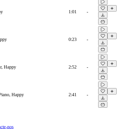
py
1:01
-
appy
0:23
-
ar, Happy
2:52
-
Piano, Happy
2:41
-
cte-nos