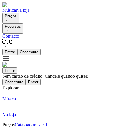
Música
Na loja
Preços
Recursos
Contacto
🇵🇹
Entrar
Criar conta
Entrar
Sem cartão de crédito. Cancele quando quiser.
Criar conta
Entrar
Explorar
Música
Na loja
Preços
Catálogo musical