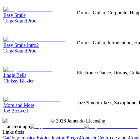
Drums, Guitar, Corporate, Hap
Easy Smile
TaigaSoundProd
Drums, Guitar, Introdcution, H
Easy Smile Intro2
TaigaSoundProd
Electronic/Dance, Drums, Guit
Jingle Bells
Chrissy Blazier
Jazz/Smooth Jazz, Saxophone, 
More and More
Joe Bozwell
©
2026
Jamendo Licensing
Transferir app
Links úteis
Catálogo musical
Rádios In-store
Preços
Contacto
Centro de ajuda
Conta