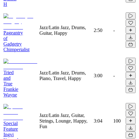
H
Jazz/Latin Jazz, Drums,
2:50
-
Pageantry
Guitar, Happy
of
Gadgetry
Chimperialist
Tried
Jazz/Latin Jazz, Drums,
3:00
-
and
Piano, Travel, Happy
True
Frankie
Wayne
Jazz/Latin Jazz, Guitar,
Strings, Lounge, Happy,
3:04
100
Special
Fun
Feature
Ingvi