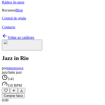
Rádios In-store
Recursos
Blog
Central de ajuda
Contacto
Voltar ao catálogo
Jazz in Rio
por
pinegroove
jazz/latin jazz
3:41
110 BPM
Comprar faixa
0:00