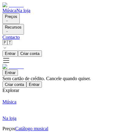
Música
Na loja
Preços
Recursos
Contacto
🇵🇹
Entrar
Criar conta
Entrar
Sem cartão de crédito. Cancele quando quiser.
Criar conta
Entrar
Explorar
Música
Na loja
Preços
Catálogo musical