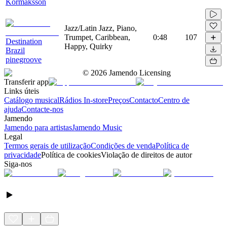
Kormaksson
Jazz/Latin Jazz, Piano,
Trumpet, Caribbean,
0:48
107
Destination
Happy, Quirky
Brazil
pinegroove
©
2026
Jamendo Licensing
Transferir app
Links úteis
Catálogo musical
Rádios In-store
Preços
Contacto
Centro de
ajuda
Contacte-nos
Jamendo
Jamendo para artistas
Jamendo Music
Legal
Termos gerais de utilização
Condições de venda
Política de
privacidade
Política de cookies
Violação de direitos de autor
Siga-nos