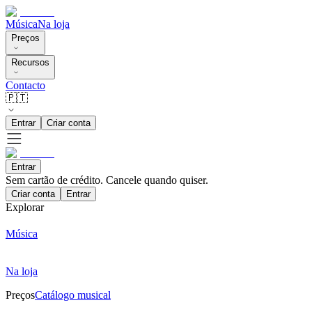
Música
Na loja
Preços
Recursos
Contacto
🇵🇹
Entrar
Criar conta
Entrar
Sem cartão de crédito. Cancele quando quiser.
Criar conta
Entrar
Explorar
Música
Na loja
Preços
Catálogo musical