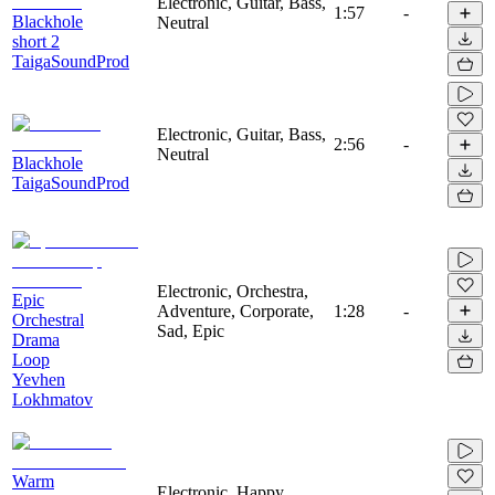
Electronic, Guitar, Bass,
1:57
-
Blackhole
Neutral
short 2
TaigaSoundProd
Electronic, Guitar, Bass,
2:56
-
Neutral
Blackhole
TaigaSoundProd
Electronic, Orchestra,
Epic
Adventure, Corporate,
1:28
-
Orchestral
Sad, Epic
Drama
Loop
Yevhen
Lokhmatov
Warm
Electronic, Happy,