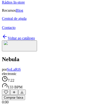
Rádios In-store
Recursos
Blog
Central de ajuda
Contacto
Voltar ao catálogo
Nebula
por
SoLaRiS
electronic
7:22
133 BPM
Comprar faixa
0:00