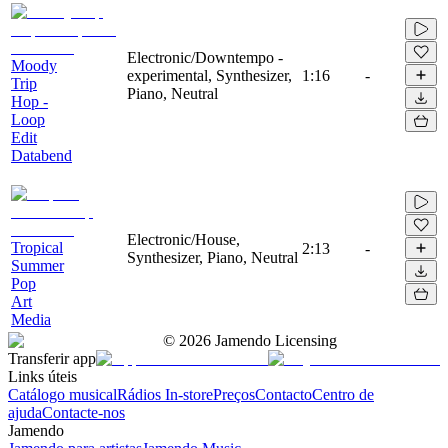
Electronic/Downtempo -
Moody
experimental, Synthesizer,
1:16
-
Trip
Piano, Neutral
Hop -
Loop
Edit
Databend
Electronic/House,
Tropical
2:13
-
Synthesizer, Piano, Neutral
Summer
Pop
Art
Media
©
2026
Jamendo Licensing
Transferir app
Links úteis
Catálogo musical
Rádios In-store
Preços
Contacto
Centro de
ajuda
Contacte-nos
Jamendo