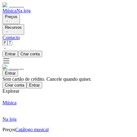
Música
Na loja
Preços
Recursos
Contacto
🇵🇹
Entrar
Criar conta
Entrar
Sem cartão de crédito. Cancele quando quiser.
Criar conta
Entrar
Explorar
Música
Na loja
Preços
Catálogo musical