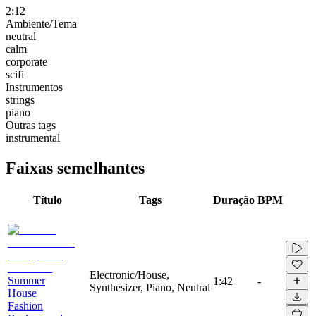
2:12
Ambiente/Tema
neutral
calm
corporate
scifi
Instrumentos
strings
piano
Outras tags
instrumental
Faixas semelhantes
Título
Tags
Duração
BPM
Electronic/House,
Summer
1:42
-
Synthesizer, Piano, Neutral
House
Fashion