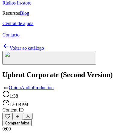
Rádios In-store
Recursos
Blog
Central de ajuda
Contacto
Voltar ao catálogo
Upbeat Corporate (Second Version)
por
OnionAudioProduction
1:38
120 BPM
Content ID
Comprar faixa
0:00