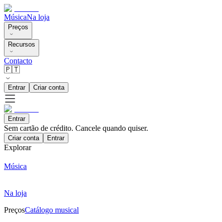
Música
Na loja
Preços
Recursos
Contacto
🇵🇹
Entrar
Criar conta
Entrar
Sem cartão de crédito. Cancele quando quiser.
Criar conta
Entrar
Explorar
Música
Na loja
Preços
Catálogo musical