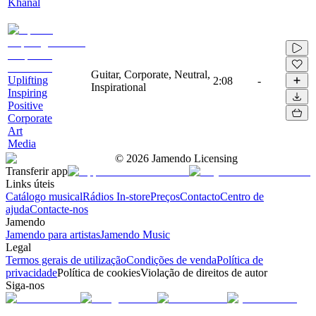
Khanal
Guitar, Corporate, Neutral,
Uplifting
2:08
-
Inspirational
Inspiring
Positive
Corporate
Art
Media
©
2026
Jamendo Licensing
Transferir app
Links úteis
Catálogo musical
Rádios In-store
Preços
Contacto
Centro de
ajuda
Contacte-nos
Jamendo
Jamendo para artistas
Jamendo Music
Legal
Termos gerais de utilização
Condições de venda
Política de
privacidade
Política de cookies
Violação de direitos de autor
Siga-nos