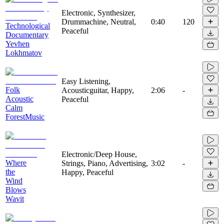
Electronic, Synthesizer,
Drummachine, Neutral,
0:40
120
Technological
Peaceful
Documentary
Yevhen
Lokhmatov
Easy Listening,
Folk
Acousticguitar, Happy,
2:06
-
Acoustic
Peaceful
Calm
ForestMusic
Electronic/Deep House,
Where
Strings, Piano, Advertising,
3:02
-
the
Happy, Peaceful
Wind
Blows
Wavit