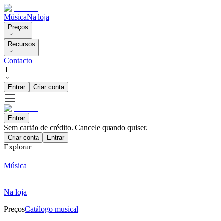
Música
Na loja
Preços
Recursos
Contacto
🇵🇹
Entrar
Criar conta
Entrar
Sem cartão de crédito. Cancele quando quiser.
Criar conta
Entrar
Explorar
Música
Na loja
Preços
Catálogo musical