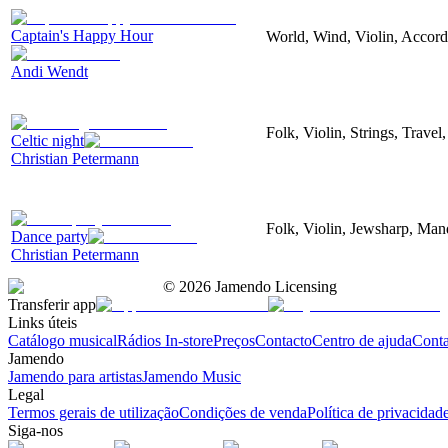
Captain's Happy Hour
World, Wind, Violin, Accord
Andi Wendt
Folk, Violin, Strings, Trave
Celtic night
Christian Petermann
Folk, Violin, Jewsharp, Man
Dance party
Christian Petermann
©
2026
Jamendo Licensing
Transferir app
Links úteis
Catálogo musical
Rádios In-store
Preços
Contacto
Centro de ajuda
Conta
Jamendo
Jamendo para artistas
Jamendo Music
Legal
Termos gerais de utilização
Condições de venda
Política de privacidad
Siga-nos