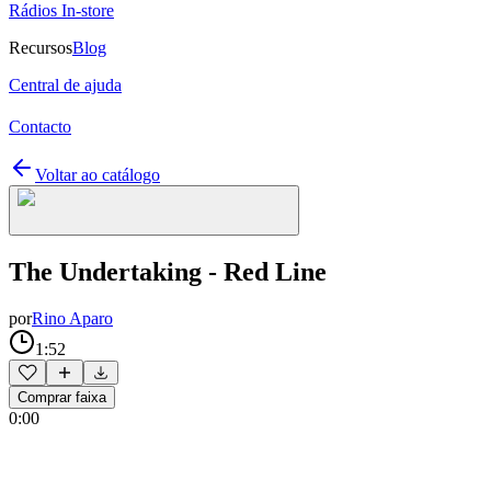
Rádios In-store
Recursos
Blog
Central de ajuda
Contacto
Voltar ao catálogo
The Undertaking - Red Line
por
Rino Aparo
1:52
Comprar faixa
0:00