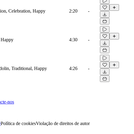
ion, Celebration, Happy
2:20
-
l, Happy
4:30
-
dolin, Traditional, Happy
4:26
-
cte-nos
e
Política de cookies
Violação de direitos de autor