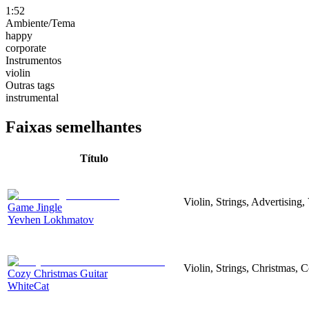
1:52
Ambiente/Tema
happy
corporate
Instrumentos
violin
Outras tags
instrumental
Faixas semelhantes
Título
Violin, Strings, Advertising
Game Jingle
Yevhen Lokhmatov
Violin, Strings, Christmas, 
Cozy Christmas Guitar
WhiteCat