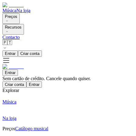
Música
Na loja
Preços
Recursos
Contacto
🇵🇹
Entrar
Criar conta
Entrar
Sem cartão de crédito. Cancele quando quiser.
Criar conta
Entrar
Explorar
Música
Na loja
Preços
Catálogo musical