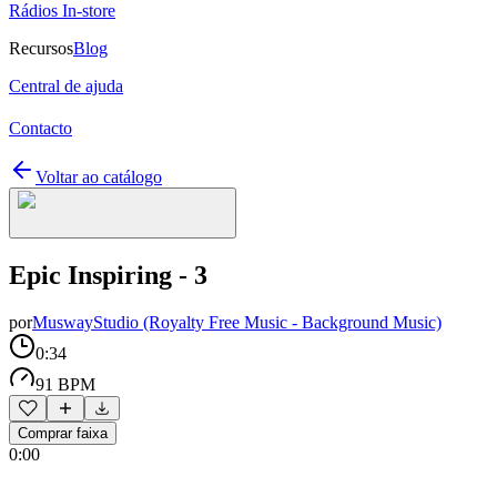
Rádios In-store
Recursos
Blog
Central de ajuda
Contacto
Voltar ao catálogo
Epic Inspiring - 3
por
MuswayStudio (Royalty Free Music - Background Music)
0:34
91 BPM
Comprar faixa
0:00