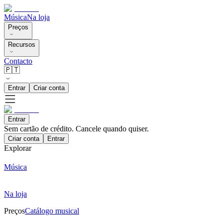
Música
Na loja
Preços
Recursos
Contacto
🇵🇹
Entrar
Criar conta
Entrar
Sem cartão de crédito. Cancele quando quiser.
Criar conta
Entrar
Explorar
Música
Na loja
Preços
Catálogo musical