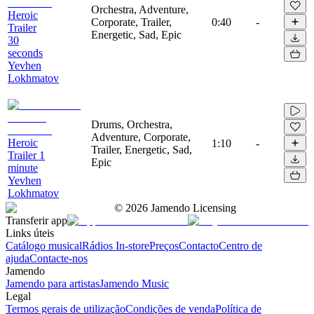
Orchestra, Adventure,
Heroic
Corporate, Trailer,
0:40
-
Trailer
Energetic, Sad, Epic
30
seconds
Yevhen
Lokhmatov
Drums, Orchestra,
Adventure, Corporate,
Heroic
1:10
-
Trailer, Energetic, Sad,
Trailer 1
Epic
minute
Yevhen
Lokhmatov
©
2026
Jamendo Licensing
Transferir app
Links úteis
Catálogo musical
Rádios In-store
Preços
Contacto
Centro de
ajuda
Contacte-nos
Jamendo
Jamendo para artistas
Jamendo Music
Legal
Termos gerais de utilização
Condições de venda
Política de