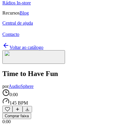
Rádios In-store
Recursos
Blog
Central de ajuda
Contacto
Voltar ao catálogo
Time to Have Fun
por
AudioSphere
0:00
145 BPM
Comprar faixa
0:00