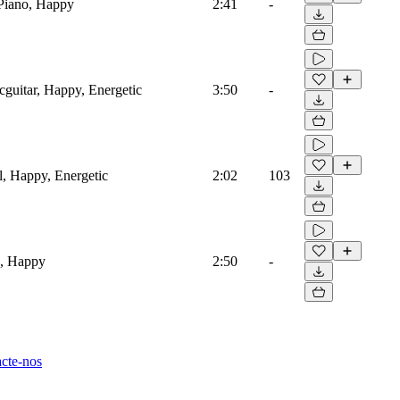
Piano, Happy
2:41
-
icguitar, Happy, Energetic
3:50
-
al, Happy, Energetic
2:02
103
o, Happy
2:50
-
cte-nos