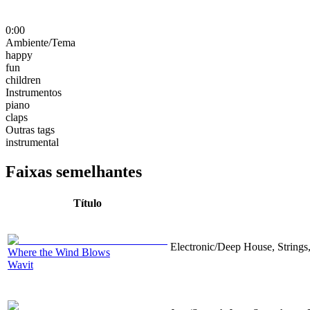
0:00
Ambiente/Tema
happy
fun
children
Instrumentos
piano
claps
Outras tags
instrumental
Faixas semelhantes
Título
Electronic/Deep House, Strings,
Where the Wind Blows
Wavit