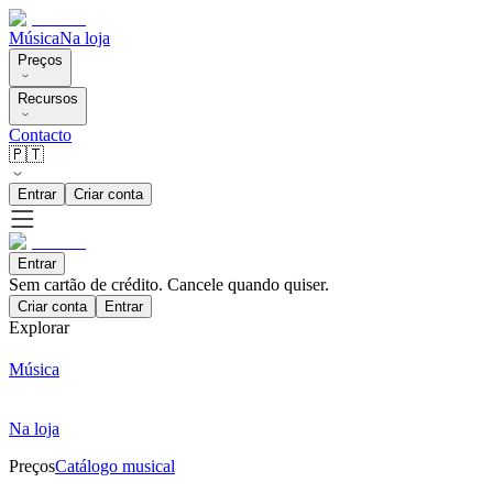
Música
Na loja
Preços
Recursos
Contacto
🇵🇹
Entrar
Criar conta
Entrar
Sem cartão de crédito. Cancele quando quiser.
Criar conta
Entrar
Explorar
Música
Na loja
Preços
Catálogo musical