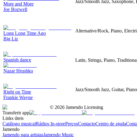
Jazz/Smooth Jazz, Saxophone, 
More and More
Joe Bozwell
Alternative/Rock, Piano, Electr
Long Long Time Ago
Big Liz
Spanish dance
Latin, Strings, Piano, Tradition
Nazar Hrushko
Jazz/Smooth Jazz, Guitar, Pian
Right on Time
Frankie Wayne
©
2026
Jamendo Licensing
Transferir app
Links úteis
Catálogo musical
Rádios In-store
Preços
Contacto
Centro de ajuda
Conta
Jamendo
Jamendo para artistas
Jamendo Music