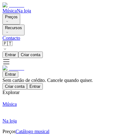
Música
Na loja
Preços
Recursos
Contacto
🇵🇹
Entrar
Criar conta
Entrar
Sem cartão de crédito. Cancele quando quiser.
Criar conta
Entrar
Explorar
Música
Na loja
Preços
Catálogo musical