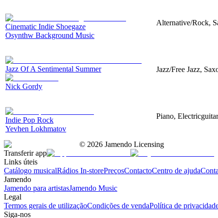
Alternative/Rock, 
Cinematic Indie Shoegaze
Osynthw Background Music
Jazz Of A Sentimental Summer
Jazz/Free Jazz, Sax
Nick Gordy
Piano, Electricguit
Indie Pop Rock
Yevhen Lokhmatov
©
2026
Jamendo Licensing
Transferir app
Links úteis
Catálogo musical
Rádios In-store
Preços
Contacto
Centro de ajuda
Conta
Jamendo
Jamendo para artistas
Jamendo Music
Legal
Termos gerais de utilização
Condições de venda
Política de privacidad
Siga-nos