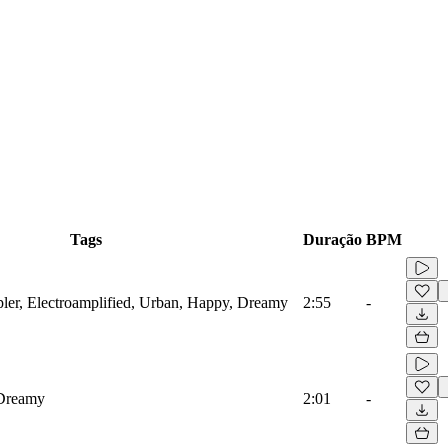
Tags
Duração
BPM
er, Electroamplified, Urban, Happy, Dreamy
2:55
-
 Dreamy
2:01
-