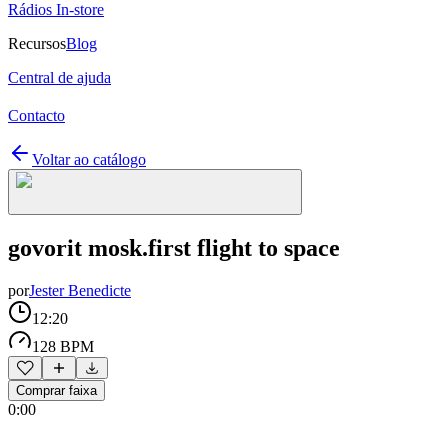
Rádios In-store
Recursos
Blog
Central de ajuda
Contacto
Voltar ao catálogo
govorit mosk.first flight to space
por
Jester Benedicte
12:20
128 BPM
Comprar faixa
0:00