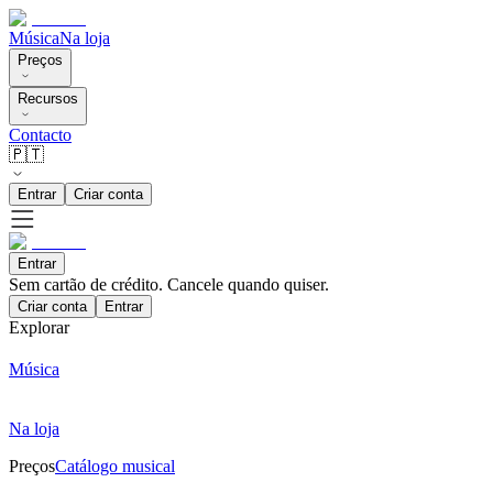
Música
Na loja
Preços
Recursos
Contacto
🇵🇹
Entrar
Criar conta
Entrar
Sem cartão de crédito. Cancele quando quiser.
Criar conta
Entrar
Explorar
Música
Na loja
Preços
Catálogo musical