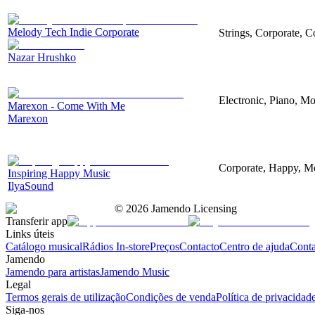
Melody Tech Indie Corporate
Strings, Corporate, 
Nazar Hrushko
Electronic, Piano, Mo
Marexon - Come With Me
Marexon
Corporate, Happy, Mo
Inspiring Happy Music
IlyaSound
©
2026
Jamendo Licensing
Transferir app
Links úteis
Catálogo musical
Rádios In-store
Preços
Contacto
Centro de ajuda
Conta
Jamendo
Jamendo para artistas
Jamendo Music
Legal
Termos gerais de utilização
Condições de venda
Política de privacidad
Siga-nos