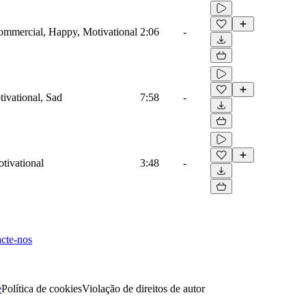
Commercial, Happy, Motivational
2:06
-
tivational, Sad
7:58
-
tivational
3:48
-
cte-nos
e
Política de cookies
Violação de direitos de autor