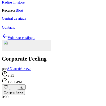
Rádios In-store
Recursos
Blog
Central de ajuda
Contacto
Voltar ao catálogo
Corporate Feeling
por
ANtarcticbreeze
3:35
125 BPM
Comprar faixa
0:00