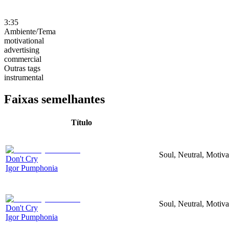
3:35
Ambiente/Tema
motivational
advertising
commercial
Outras tags
instrumental
Faixas semelhantes
Título
Soul, Neutral, Motiva
Don't Cry
Igor Pumphonia
Soul, Neutral, Motiva
Don't Cry
Igor Pumphonia