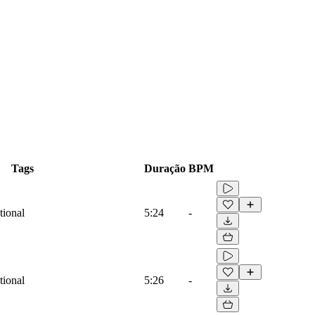
Tags
Duração
BPM
tional
5:24
-
tional
5:26
-