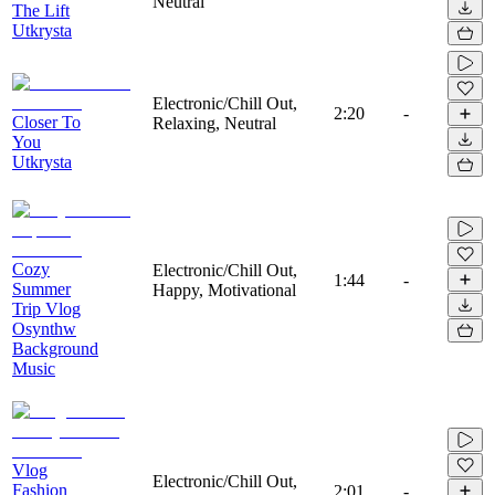
Neutral
The Lift
Utkrysta
Electronic/Chill Out,
2:20
-
Closer To
Relaxing, Neutral
You
Utkrysta
Cozy
Electronic/Chill Out,
1:44
-
Summer
Happy, Motivational
Trip Vlog
Osynthw
Background
Music
Vlog
Electronic/Chill Out,
Fashion
2:01
-