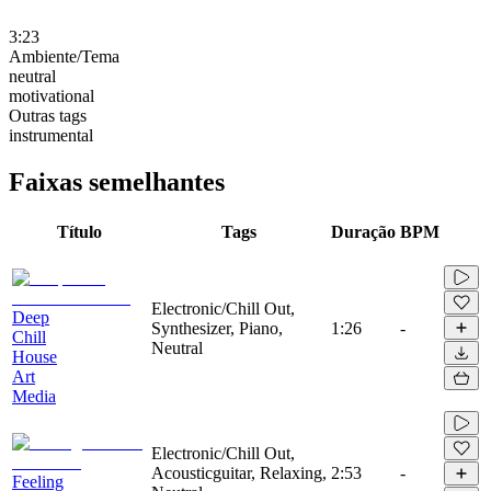
3:23
Ambiente/Tema
neutral
motivational
Outras tags
instrumental
Faixas semelhantes
Título
Tags
Duração
BPM
Electronic/Chill Out,
Deep
Synthesizer, Piano,
1:26
-
Chill
Neutral
House
Art
Media
Electronic/Chill Out,
Acousticguitar, Relaxing,
2:53
-
Feeling