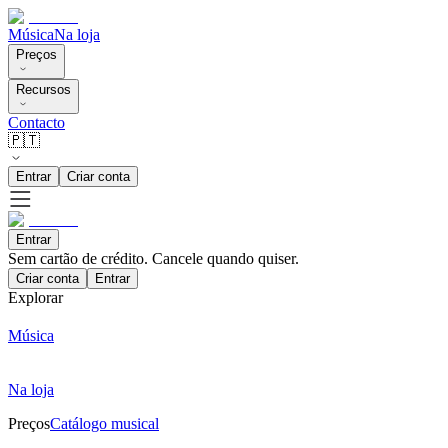
Música
Na loja
Preços
Recursos
Contacto
🇵🇹
Entrar
Criar conta
Entrar
Sem cartão de crédito. Cancele quando quiser.
Criar conta
Entrar
Explorar
Música
Na loja
Preços
Catálogo musical