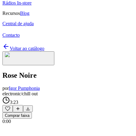
Rádios In-store
Recursos
Blog
Central de ajuda
Contacto
Voltar ao catálogo
Rose Noire
por
Igor Pumphonia
electronic/chill out
3:23
Comprar faixa
0:00