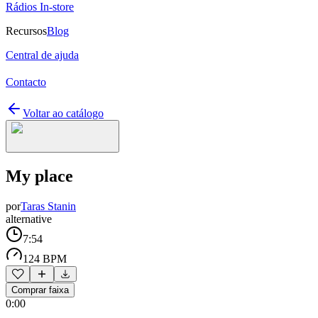
Rádios In-store
Recursos
Blog
Central de ajuda
Contacto
Voltar ao catálogo
My place
por
Taras Stanin
alternative
7:54
124 BPM
Comprar faixa
0:00