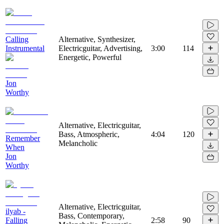
Calling
Alternative, Synthesizer,
Instrumental
Electricguitar, Advertising,
3:00
114
Energetic, Powerful
Jon
Worthy
Alternative, Electricguitar,
Bass, Atmospheric,
4:04
120
Remember
Melancholic
When
Jon
Worthy
Alternative, Electricguitar,
ilyab -
Bass, Contemporary,
Falling
2:58
90