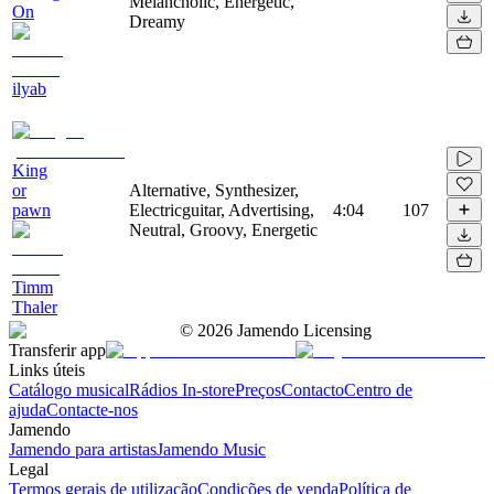
Melancholic, Energetic,
On
Dreamy
ilyab
King
or
Alternative, Synthesizer,
pawn
Electricguitar, Advertising,
4:04
107
Neutral, Groovy, Energetic
Timm
Thaler
©
2026
Jamendo Licensing
Transferir app
Links úteis
Catálogo musical
Rádios In-store
Preços
Contacto
Centro de
ajuda
Contacte-nos
Jamendo
Jamendo para artistas
Jamendo Music
Legal
Termos gerais de utilização
Condições de venda
Política de