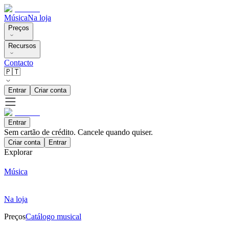
Música
Na loja
Preços
Recursos
Contacto
🇵🇹
Entrar
Criar conta
Entrar
Sem cartão de crédito. Cancele quando quiser.
Criar conta
Entrar
Explorar
Música
Na loja
Preços
Catálogo musical