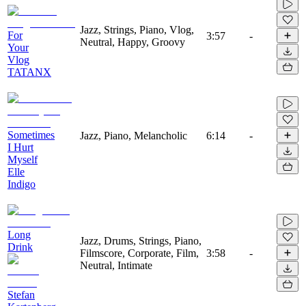
Jazz, Strings, Piano, Vlog,
For
3:57
-
Neutral, Happy, Groovy
Your
Vlog
TATANX
Sometimes
Jazz, Piano, Melancholic
6:14
-
I Hurt
Myself
Elle
Indigo
Long
Jazz, Drums, Strings, Piano,
Drink
Filmscore, Corporate, Film,
3:58
-
Neutral, Intimate
Stefan