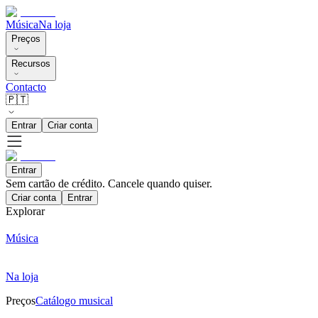
Música
Na loja
Preços
Recursos
Contacto
🇵🇹
Entrar
Criar conta
Entrar
Sem cartão de crédito. Cancele quando quiser.
Criar conta
Entrar
Explorar
Música
Na loja
Preços
Catálogo musical