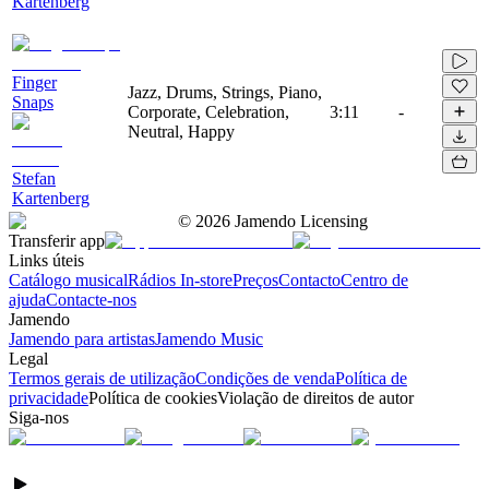
Kartenberg
Finger
Jazz, Drums, Strings, Piano,
Snaps
Corporate, Celebration,
3:11
-
Neutral, Happy
Stefan
Kartenberg
©
2026
Jamendo Licensing
Transferir app
Links úteis
Catálogo musical
Rádios In-store
Preços
Contacto
Centro de
ajuda
Contacte-nos
Jamendo
Jamendo para artistas
Jamendo Music
Legal
Termos gerais de utilização
Condições de venda
Política de
privacidade
Política de cookies
Violação de direitos de autor
Siga-nos