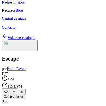
Rádios In-store
Recursos
Blog
Central de ajuda
Contacto
Voltar ao catálogo
Escape
por
Paolo Pavan
jazz
6:06
115 BPM
Comprar faixa
0:00