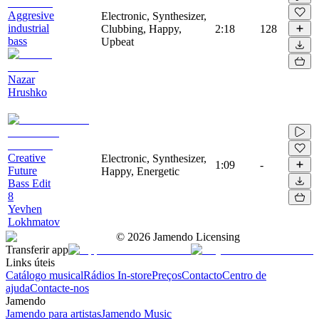
Aggresive
Electronic, Synthesizer,
industrial
Clubbing, Happy,
2:18
128
bass
Upbeat
Nazar
Hrushko
Creative
Electronic, Synthesizer,
1:09
-
Future
Happy, Energetic
Bass Edit
8
Yevhen
Lokhmatov
©
2026
Jamendo Licensing
Transferir app
Links úteis
Catálogo musical
Rádios In-store
Preços
Contacto
Centro de
ajuda
Contacte-nos
Jamendo
Jamendo para artistas
Jamendo Music