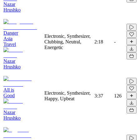
Nazar
Hrushko
Danger
Electronic, Synthesizer,
Asia
Clubbing, Neutral,
2:18
-
Travel
Energetic
Nazar
Hrushko
All is
Electronic, Synthesizer,
Good
3:37
126
Happy, Upbeat
Nazar
Hrushko