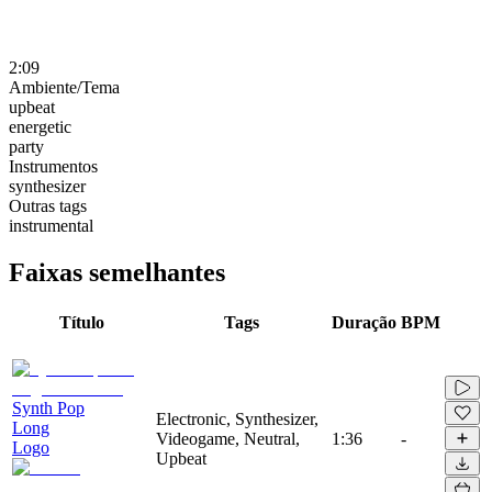
2:09
Ambiente/Tema
upbeat
energetic
party
Instrumentos
synthesizer
Outras tags
instrumental
Faixas semelhantes
Título
Tags
Duração
BPM
Synth Pop
Electronic, Synthesizer,
Long
Videogame, Neutral,
1:36
-
Logo
Upbeat