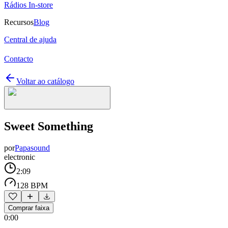
Rádios In-store
Recursos
Blog
Central de ajuda
Contacto
Voltar ao catálogo
Sweet Something
por
Papasound
electronic
2:09
128 BPM
Comprar faixa
0:00