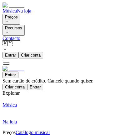
Música
Na loja
Preços
Recursos
Contacto
🇵🇹
Entrar
Criar conta
Entrar
Sem cartão de crédito. Cancele quando quiser.
Criar conta
Entrar
Explorar
Música
Na loja
Preços
Catálogo musical