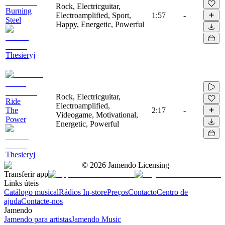
Rock, Electricguitar,
Burning
Electroamplified, Sport,
1:57
-
Steel
Happy, Energetic, Powerful
Thesieryj
Rock, Electricguitar,
Ride
Electroamplified,
The
2:17
-
Videogame, Motivational,
Power
Energetic, Powerful
Thesieryj
©
2026
Jamendo Licensing
Transferir app
Links úteis
Catálogo musical
Rádios In-store
Preços
Contacto
Centro de
ajuda
Contacte-nos
Jamendo
Jamendo para artistas
Jamendo Music