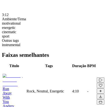
3:12
Ambiente/Tema
motivational
energetic
cinematic
sport
Outras tags
instrumental
Faixas semelhantes
Título
Tags
Duração
BPM
Run
Rock, Neutral, Energetic
4:10
-
Away
With
You
Andrey