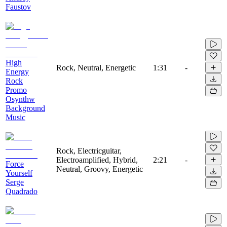
Faustov
High
Rock, Neutral, Energetic
1:31
-
Energy
Rock
Promo
Osynthw
Background
Music
Rock, Electricguitar,
Electroamplified, Hybrid,
2:21
-
Force
Neutral, Groovy, Energetic
Yourself
Serge
Quadrado