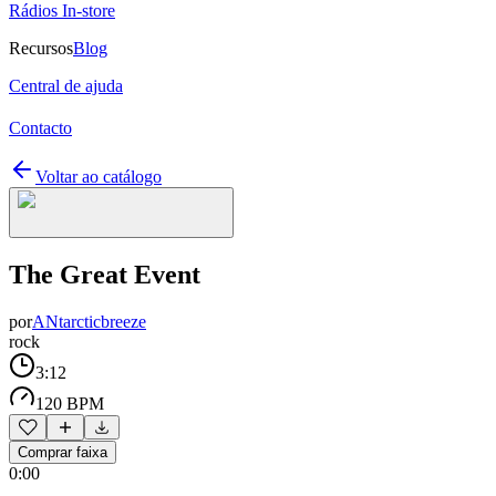
Rádios In-store
Recursos
Blog
Central de ajuda
Contacto
Voltar ao catálogo
The Great Event
por
ANtarcticbreeze
rock
3:12
120 BPM
Comprar faixa
0:00