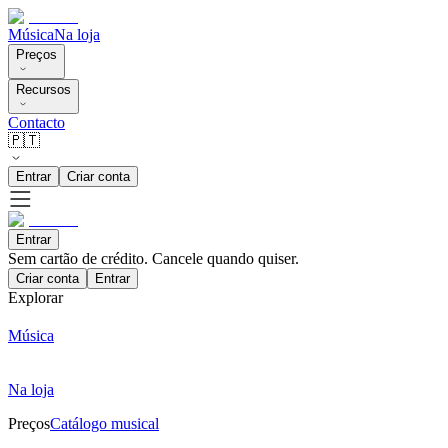
Música
Na loja
Preços
Recursos
Contacto
🇵🇹
Entrar
Criar conta
Entrar
Sem cartão de crédito. Cancele quando quiser.
Criar conta
Entrar
Explorar
Música
Na loja
Preços
Catálogo musical