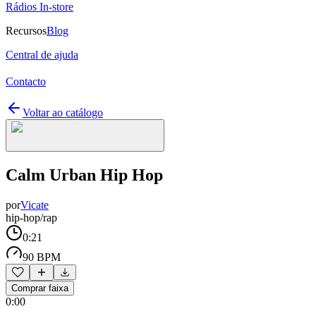
Rádios In-store
Recursos
Blog
Central de ajuda
Contacto
Voltar ao catálogo
Calm Urban Hip Hop
por
Vicate
hip-hop/rap
0:21
90 BPM
Comprar faixa
0:00