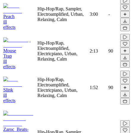
Hip-Hop/Rap, Sampler,
Electroamplified, Urban,
3:00
-
Peach
Relaxing, Calm
ill
effects
Hip-Hop/Rap,
Electroamplified,
Mouse
2:13
90
Electricpiano, Urban,
Trap
Relaxing, Calm
ill
effects
Hip-Hop/Rap,
Electroamplified,
1:52
90
Slink
Electricpiano, Urban,
ill
Relaxing, Calm
effects
Zaroc_Beats-
Hip-Hop/Rap, Sampler,