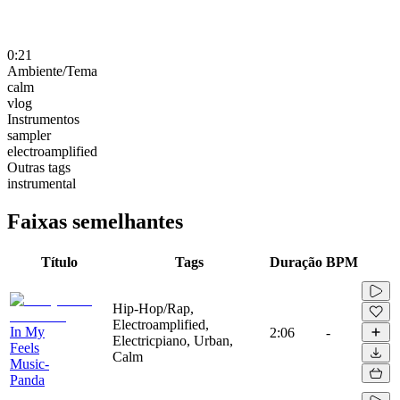
0:21
Ambiente/Tema
calm
vlog
Instrumentos
sampler
electroamplified
Outras tags
instrumental
Faixas semelhantes
Título
Tags
Duração
BPM
Hip-Hop/Rap,
Electroamplified,
In My
2:06
-
Electricpiano, Urban,
Feels
Calm
Music-
Panda