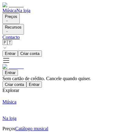
Música
Na loja
Preços
Recursos
Contacto
🇵🇹
Entrar
Criar conta
Entrar
Sem cartão de crédito. Cancele quando quiser.
Criar conta
Entrar
Explorar
Música
Na loja
Preços
Catálogo musical