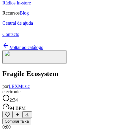
Rádios In-store
Recursos
Blog
Central de ajuda
Contacto
Voltar ao catálogo
Fragile Ecosystem
por
LEXMusic
electronic
2:34
94 BPM
Comprar faixa
0:00