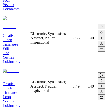
Four
Yevhen
Lokhmatov
Electronic, Synthesizer,
Creative
Abstract, Neutral,
2:36
140
Glitch
Inspirational
Timelapse
Edit
One
Yevhen
Lokhmatov
Electronic, Synthesizer,
Creative
Abstract, Neutral,
1:49
140
Glitch
Inspirational
Timelapse
Loop
Yevhen
Lokhmatov