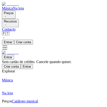
Música
Na loja
Preços
Recursos
Contacto
🇵🇹
Entrar
Criar conta
Entrar
Sem cartão de crédito. Cancele quando quiser.
Criar conta
Entrar
Explorar
Música
Na loja
Preços
Catálogo musical