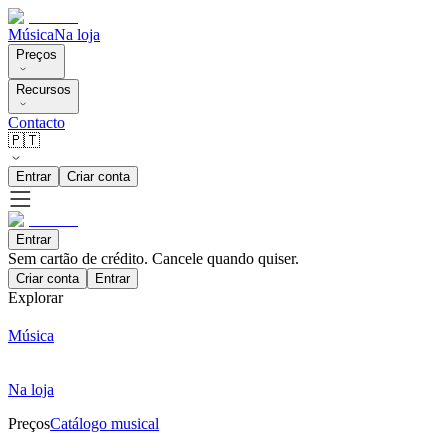
Música
Na loja
Preços
Recursos
Contacto
🇵🇹
Entrar
Criar conta
Entrar
Sem cartão de crédito. Cancele quando quiser.
Criar conta
Entrar
Explorar
Música
Na loja
Preços
Catálogo musical