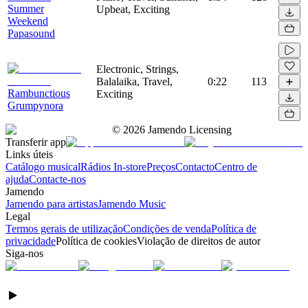
Summer
Upbeat, Exciting
Weekend
Papasound
Electronic, Strings,
Balalaika, Travel,
0:22
113
Rambunctious
Exciting
Grumpynora
©
2026
Jamendo Licensing
Transferir app
Links úteis
Catálogo musical
Rádios In-store
Preços
Contacto
Centro de
ajuda
Contacte-nos
Jamendo
Jamendo para artistas
Jamendo Music
Legal
Termos gerais de utilização
Condições de venda
Política de
privacidade
Política de cookies
Violação de direitos de autor
Siga-nos