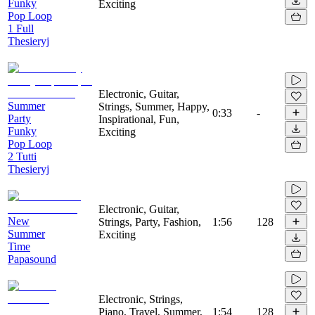
Funky
Exciting
Pop Loop
1 Full
Thesieryj
Electronic, Guitar,
Summer
Strings, Summer, Happy,
0:33
-
Party
Inspirational, Fun,
Funky
Exciting
Pop Loop
2 Tutti
Thesieryj
Electronic, Guitar,
New
Strings, Party, Fashion,
1:56
128
Summer
Exciting
Time
Papasound
Electronic, Strings,
Piano, Travel, Summer,
1:54
128