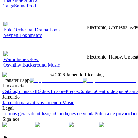
Blackhole short 2
TaigaSoundProd
Electronic, Orchestra, Ad
Epic Orchestral Drama Loop
Yevhen Lokhmatov
Electronic, Happy, Upbea
Warm Indie Glow
Osynthw Background Music
©
2026
Jamendo Licensing
Transferir app
Links úteis
Catálogo musical
Rádios In-store
Preços
Contacto
Centro de ajuda
Conta
Jamendo
Jamendo para artistas
Jamendo Music
Legal
Termos gerais de utilização
Condições de venda
Política de privacidad
Siga-nos