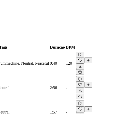
Tags
Duração
BPM
Drummachine, Neutral, Peaceful
0:40
120
eutral
2:56
-
eutral
1:57
-