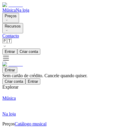
Música
Na loja
Preços
Recursos
Contacto
🇵🇹
Entrar
Criar conta
Entrar
Sem cartão de crédito. Cancele quando quiser.
Criar conta
Entrar
Explorar
Música
Na loja
Preços
Catálogo musical