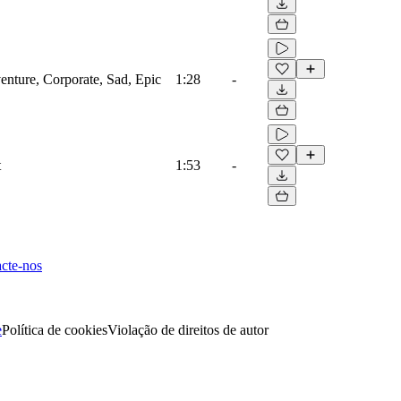
venture, Corporate, Sad, Epic
1:28
-
t
1:53
-
cte-nos
e
Política de cookies
Violação de direitos de autor