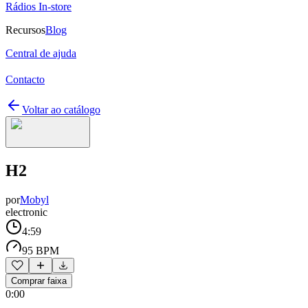
Rádios In-store
Recursos
Blog
Central de ajuda
Contacto
Voltar ao catálogo
H2
por
Mobyl
electronic
4:59
95 BPM
Comprar faixa
0:00