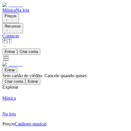
Música
Na loja
Preços
Recursos
Contacto
🇵🇹
Entrar
Criar conta
Entrar
Sem cartão de crédito. Cancele quando quiser.
Criar conta
Entrar
Explorar
Música
Na loja
Preços
Catálogo musical