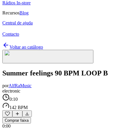
Rádios In-store
Recursos
Blog
Central de ajuda
Contacto
Voltar ao catálogo
Summer feelings 90 BPM LOOP B
por
AlfRaMusic
electronic
0:10
142 BPM
Comprar faixa
0:00