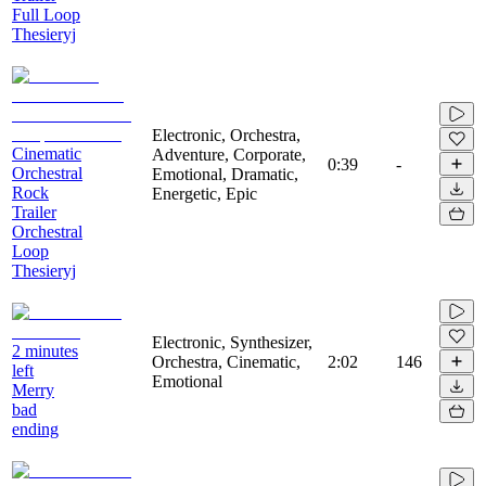
Full Loop
Thesieryj
Electronic, Orchestra,
Cinematic
Adventure, Corporate,
0:39
-
Orchestral
Emotional, Dramatic,
Rock
Energetic, Epic
Trailer
Orchestral
Loop
Thesieryj
Electronic, Synthesizer,
2 minutes
Orchestra, Cinematic,
2:02
146
left
Emotional
Merry
bad
ending