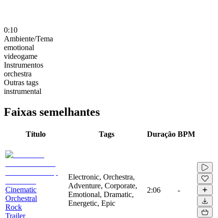
0:10
Ambiente/Tema
emotional
videogame
Instrumentos
orchestra
Outras tags
instrumental
Faixas semelhantes
Título
Tags
Duração
BPM
Electronic, Orchestra,
Adventure, Corporate,
Cinematic
2:06
-
Emotional, Dramatic,
Orchestral
Energetic, Epic
Rock
Trailer