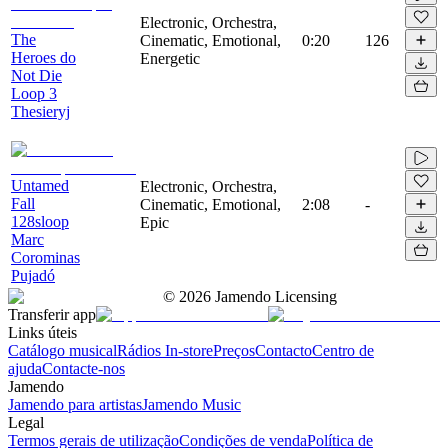
Electronic, Orchestra,
The
Cinematic, Emotional,
0:20
126
Heroes do
Energetic
Not Die
Loop 3
Thesieryj
Untamed
Electronic, Orchestra,
Fall
Cinematic, Emotional,
2:08
-
128sloop
Epic
Marc
Corominas
Pujadó
©
2026
Jamendo Licensing
Transferir app
Links úteis
Catálogo musical
Rádios In-store
Preços
Contacto
Centro de
ajuda
Contacte-nos
Jamendo
Jamendo para artistas
Jamendo Music
Legal
Termos gerais de utilização
Condições de venda
Política de