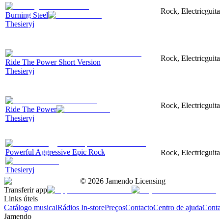
Rock, Electricguita
Burning Steel
Thesieryj
Rock, Electricguit
Ride The Power Short Version
Thesieryj
Rock, Electricguit
Ride The Power
Thesieryj
Powerful Aggressive Epic Rock
Rock, Electricguita
Thesieryj
©
2026
Jamendo Licensing
Transferir app
Links úteis
Catálogo musical
Rádios In-store
Preços
Contacto
Centro de ajuda
Conta
Jamendo