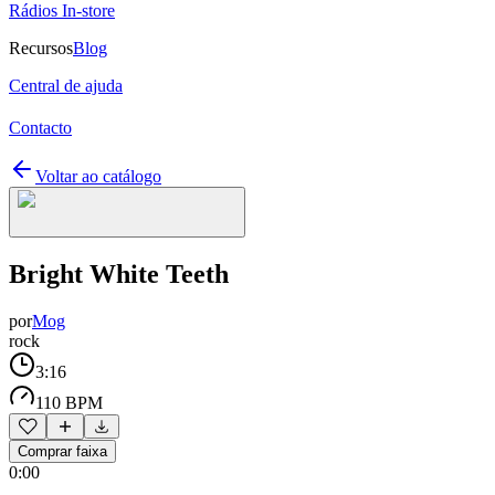
Rádios In-store
Recursos
Blog
Central de ajuda
Contacto
Voltar ao catálogo
Bright White Teeth
por
Mog
rock
3:16
110 BPM
Comprar faixa
0:00