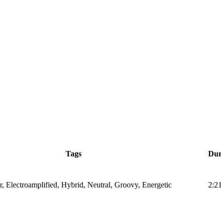
Tags
Dur
r, Electroamplified, Hybrid, Neutral, Groovy, Energetic
2:2