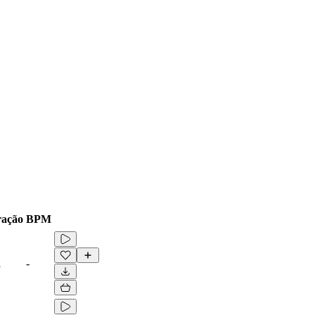
ação
BPM
1
-