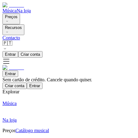
Música
Na loja
Preços
Recursos
Contacto
🇵🇹
Entrar
Criar conta
Entrar
Sem cartão de crédito. Cancele quando quiser.
Criar conta
Entrar
Explorar
Música
Na loja
Preços
Catálogo musical