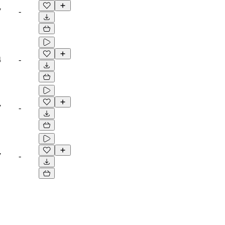
7
-
4
-
7
-
7
-