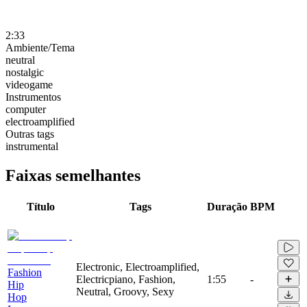
2:33
Ambiente/Tema
neutral
nostalgic
videogame
Instrumentos
computer
electroamplified
Outras tags
instrumental
Faixas semelhantes
Título
Tags
Duração
BPM
Electronic, Electroamplified,
Fashion
Electricpiano, Fashion,
1:55
-
Hip
Neutral, Groovy, Sexy
Hop