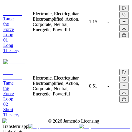
Electronic, Electricguitar,
Tame
Electroamplified, Action,
1:15
-
the
Corporate, Neutral,
Force
Energetic, Powerful
Loop
01
Long
Thesieryj
Electronic, Electricguitar,
Tame
Electroamplified, Action,
0:51
-
the
Corporate, Neutral,
Force
Energetic, Powerful
Loop
02
Short
Thesieryj
©
2026
Jamendo Licensing
Transferir app
Links úteis