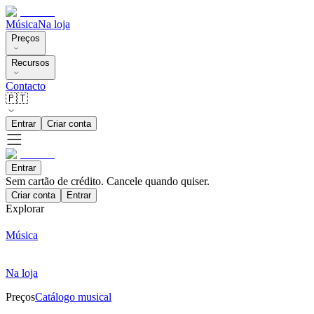
Música
Na loja
Preços
Recursos
Contacto
🇵🇹
Entrar
Criar conta
Entrar
Sem cartão de crédito. Cancele quando quiser.
Criar conta
Entrar
Explorar
Música
Na loja
Preços
Catálogo musical