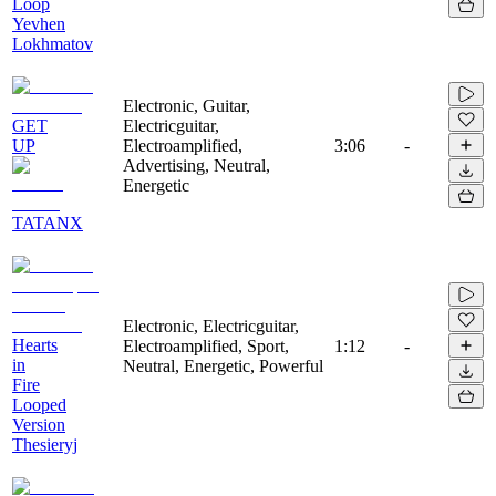
Loop
Yevhen
Lokhmatov
Electronic, Guitar,
GET
Electricguitar,
UP
Electroamplified,
3:06
-
Advertising, Neutral,
Energetic
TATANX
Electronic, Electricguitar,
Hearts
Electroamplified, Sport,
1:12
-
in
Neutral, Energetic, Powerful
Fire
Looped
Version
Thesieryj