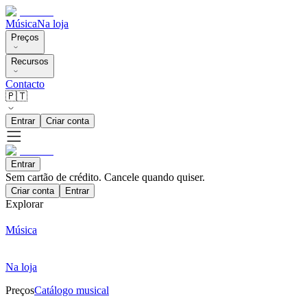
Música
Na loja
Preços
Recursos
Contacto
🇵🇹
Entrar
Criar conta
Entrar
Sem cartão de crédito. Cancele quando quiser.
Criar conta
Entrar
Explorar
Música
Na loja
Preços
Catálogo musical