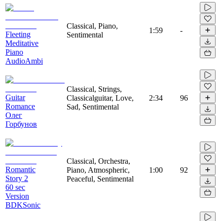
Classical, Piano,
1:59
-
Fleeting
Sentimental
Meditative
Piano
AudioAmbi
Classical, Strings,
Guitar
Classicalguitar, Love,
2:34
96
Romance
Sad, Sentimental
Олег
Горбунов
Classical, Orchestra,
Romantic
Piano, Atmospheric,
1:00
92
Story 2
Peaceful, Sentimental
60 sec
Version
BDKSonic