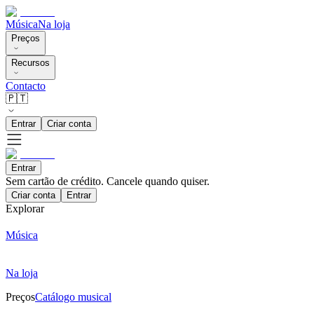
Música
Na loja
Preços
Recursos
Contacto
🇵🇹
Entrar
Criar conta
Entrar
Sem cartão de crédito. Cancele quando quiser.
Criar conta
Entrar
Explorar
Música
Na loja
Preços
Catálogo musical