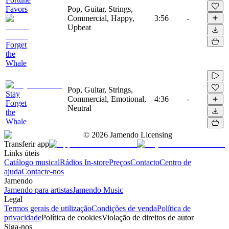
Favors
Pop, Guitar, Strings,
Commercial, Happy,
3:56
-
Upbeat
Forget
the
Whale
Pop, Guitar, Strings,
Stay
Commercial, Emotional,
4:36
-
Forget
Neutral
the
Whale
©
2026
Jamendo Licensing
Transferir app
Links úteis
Catálogo musical
Rádios In-store
Preços
Contacto
Centro de
ajuda
Contacte-nos
Jamendo
Jamendo para artistas
Jamendo Music
Legal
Termos gerais de utilização
Condições de venda
Política de
privacidade
Política de cookies
Violação de direitos de autor
Siga-nos