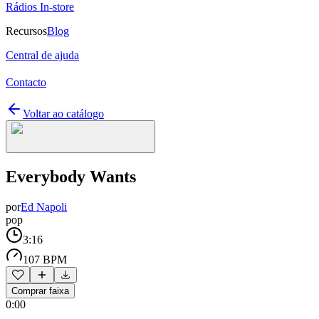
Rádios In-store
Recursos
Blog
Central de ajuda
Contacto
Voltar ao catálogo
Everybody Wants
por
Ed Napoli
pop
3:16
107 BPM
Comprar faixa
0:00