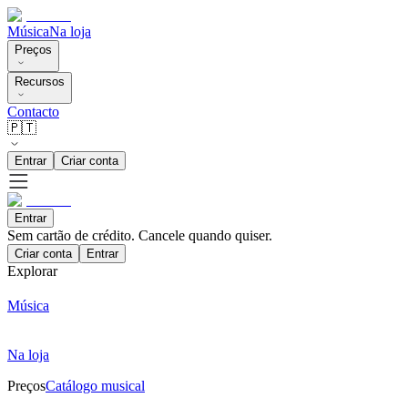
Música
Na loja
Preços
Recursos
Contacto
🇵🇹
Entrar
Criar conta
Entrar
Sem cartão de crédito. Cancele quando quiser.
Criar conta
Entrar
Explorar
Música
Na loja
Preços
Catálogo musical