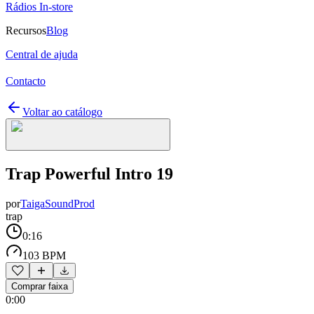
Rádios In-store
Recursos
Blog
Central de ajuda
Contacto
Voltar ao catálogo
Trap Powerful Intro 19
por
TaigaSoundProd
trap
0:16
103 BPM
Comprar faixa
0:00