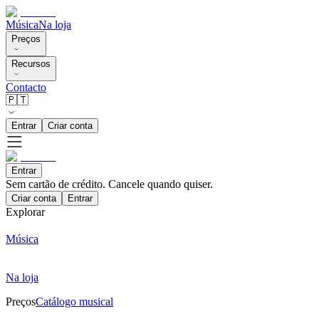
Música
Na loja
Preços
Recursos
Contacto
🇵🇹
Entrar
Criar conta
Entrar
Sem cartão de crédito. Cancele quando quiser.
Criar conta
Entrar
Explorar
Música
Na loja
Preços
Catálogo musical