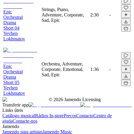
Strings, Piano,
Epic
Adventure, Corporate,
2:30
-
Orchestral
Sad, Epic
Drama
Short 04
Yevhen
Lokhmatov
Orchestra, Adventure,
Epic
Corporate, Emotional,
1:36
-
Orchestral
Sad, Epic
Drama
Short 05
Yevhen
Lokhmatov
©
2026
Jamendo Licensing
Transferir app
Links úteis
Catálogo musical
Rádios In-store
Preços
Contacto
Centro de
ajuda
Contacte-nos
Jamendo
Jamendo para artistas
Jamendo Music