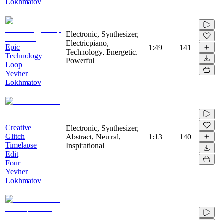
Lokhmatov
Electronic, Synthesizer,
Electricpiano,
Epic
1:49
141
Technology, Energetic,
Technology
Powerful
Loop
Yevhen
Lokhmatov
Creative
Electronic, Synthesizer,
Glitch
Abstract, Neutral,
1:13
140
Timelapse
Inspirational
Edit
Four
Yevhen
Lokhmatov