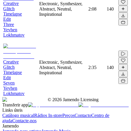
Creative
Electronic, Synthesizer,
Glitch
Abstract, Neutral,
2:08
140
Timelapse
Inspirational
Edit
Three
Yevhen
Lokhmatov
Creative
Electronic, Synthesizer,
Glitch
Abstract, Neutral,
2:35
140
Timelapse
Inspirational
Edit
Seven
Yevhen
Lokhmatov
©
2026
Jamendo Licensing
Transferir app
Links úteis
Catálogo musical
Rádios In-store
Preços
Contacto
Centro de
ajuda
Contacte-nos
Jamendo