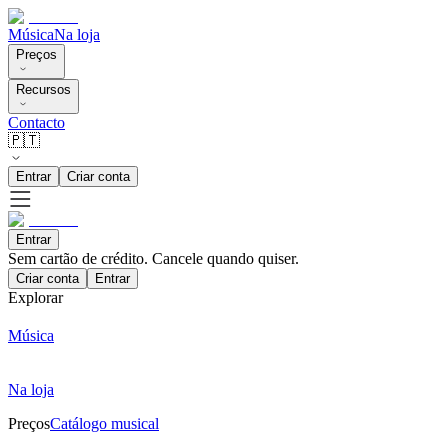
Música
Na loja
Preços
Recursos
Contacto
🇵🇹
Entrar
Criar conta
Entrar
Sem cartão de crédito. Cancele quando quiser.
Criar conta
Entrar
Explorar
Música
Na loja
Preços
Catálogo musical