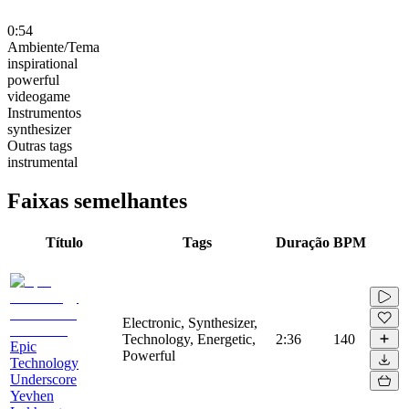
0:54
Ambiente/Tema
inspirational
powerful
videogame
Instrumentos
synthesizer
Outras tags
instrumental
Faixas semelhantes
Título
Tags
Duração
BPM
Electronic, Synthesizer,
Technology, Energetic,
2:36
140
Epic
Powerful
Technology
Underscore
Yevhen