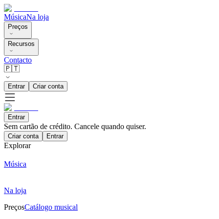
Música
Na loja
Preços
Recursos
Contacto
🇵🇹
Entrar
Criar conta
Entrar
Sem cartão de crédito. Cancele quando quiser.
Criar conta
Entrar
Explorar
Música
Na loja
Preços
Catálogo musical