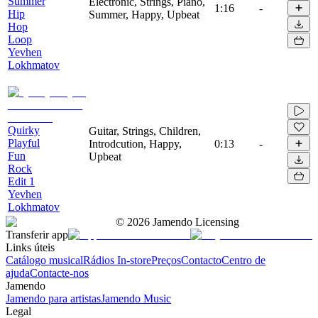
Summer
Electronic, Strings, Piano,
1:16
-
Hip
Summer, Happy, Upbeat
Hop
Loop
Yevhen
Lokhmatov
Quirky
Guitar, Strings, Children,
Playful
Introdcution, Happy,
0:13
-
Fun
Upbeat
Rock
Edit 1
Yevhen
Lokhmatov
©
2026
Jamendo Licensing
Transferir app
Links úteis
Catálogo musical
Rádios In-store
Preços
Contacto
Centro de
ajuda
Contacte-nos
Jamendo
Jamendo para artistas
Jamendo Music
Legal