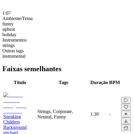
1:07
Ambiente/Tema
funny
upbeat
holiday
Instrumentos
strings
Outras tags
instrumental
Faixas semelhantes
Título
Tags
Duração
BPM
Strings, Corporate,
1:39
-
Sneaking
Neutral, Funny
Children
Background
michael