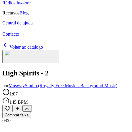
Rádios In-store
Recursos
Blog
Central de ajuda
Contacto
Voltar ao catálogo
High Spirits - 2
por
MuswayStudio (Royalty Free Music - Background Music)
1:07
145 BPM
Comprar faixa
0:00