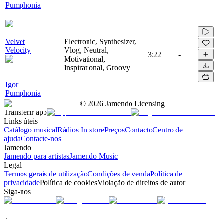
Pumphonia
Velvet
Electronic, Synthesizer,
Velocity
Vlog, Neutral,
3:22
-
Motivational,
Inspirational, Groovy
Igor
Pumphonia
©
2026
Jamendo Licensing
Transferir app
Links úteis
Catálogo musical
Rádios In-store
Preços
Contacto
Centro de
ajuda
Contacte-nos
Jamendo
Jamendo para artistas
Jamendo Music
Legal
Termos gerais de utilização
Condições de venda
Política de
privacidade
Política de cookies
Violação de direitos de autor
Siga-nos