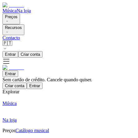
Música
Na loja
Preços
Recursos
Contacto
🇵🇹
Entrar
Criar conta
Entrar
Sem cartão de crédito. Cancele quando quiser.
Criar conta
Entrar
Explorar
Música
Na loja
Preços
Catálogo musical