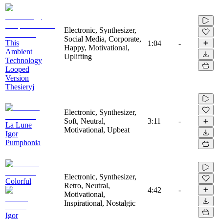
Electronic, Synthesizer,
Social Media, Corporate,
This
1:04
-
Happy, Motivational,
Ambient
Uplifting
Technology
Looped
Version
Thesieryj
Electronic, Synthesizer,
Soft, Neutral,
3:11
-
La Lune
Motivational, Upbeat
Igor
Pumphonia
Electronic, Synthesizer,
Colorful
Retro, Neutral,
4:42
-
Motivational,
Inspirational, Nostalgic
Igor