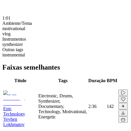
1:01
Ambiente/Tema
motivational
vlog
Instrumentos
synthesizer
Outras tags
instrumental
Faixas semelhantes
Título
Tags
Duração
BPM
Electronic, Drums,
Synthesizer,
Documentary,
2:36
142
Epic
Technology, Motivational,
Technology
Energetic
Yevhen
Lokhmatov