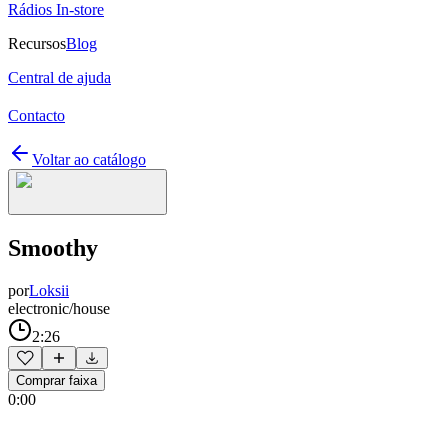
Rádios In-store
Recursos
Blog
Central de ajuda
Contacto
Voltar ao catálogo
Smoothy
por
Loksii
electronic/house
2:26
Comprar faixa
0:00