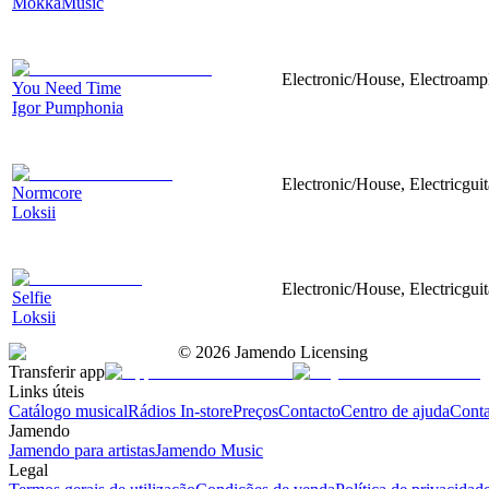
MokkaMusic
Electronic/House, Electroampli
You Need Time
Igor Pumphonia
Electronic/House, Electricguit
Normcore
Loksii
Electronic/House, Electricguit
Selfie
Loksii
©
2026
Jamendo Licensing
Transferir app
Links úteis
Catálogo musical
Rádios In-store
Preços
Contacto
Centro de ajuda
Conta
Jamendo
Jamendo para artistas
Jamendo Music
Legal