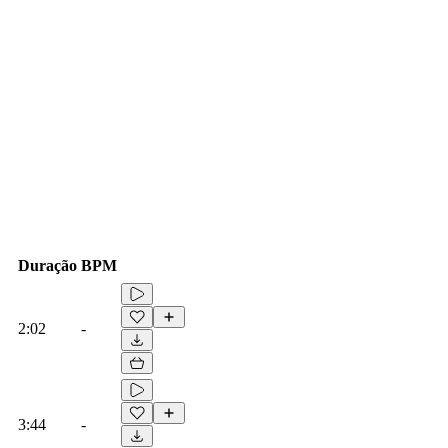
Duração
BPM
2:02
-
3:44
-