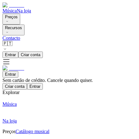
Música
Na loja
Preços
Recursos
Contacto
🇵🇹
Entrar
Criar conta
Entrar
Sem cartão de crédito. Cancele quando quiser.
Criar conta
Entrar
Explorar
Música
Na loja
Preços
Catálogo musical