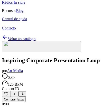
Rádios In-store
Recursos
Blog
Central de ajuda
Contacto
Voltar ao catálogo
Inspiring Corporate Presentation Loop
por
Art Media
0:30
125 BPM
Content ID
Comprar faixa
0:00