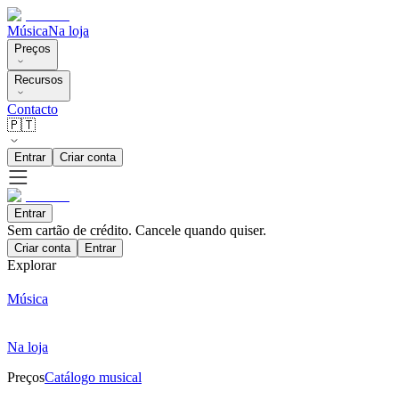
Música
Na loja
Preços
Recursos
Contacto
🇵🇹
Entrar
Criar conta
Entrar
Sem cartão de crédito. Cancele quando quiser.
Criar conta
Entrar
Explorar
Música
Na loja
Preços
Catálogo musical