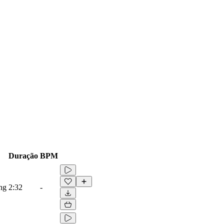
Duração
BPM
ing
2:32
-