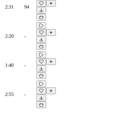
2:31
94
2:20
-
1:40
-
2:55
-