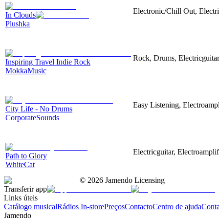
Electronic/Chill Out, Electr
In Clouds
Plushka
Rock, Drums, Electricguitar
Inspiring Travel Indie Rock
MokkaMusic
Easy Listening, Electroampl
City Life - No Drums
CorporateSounds
Electricguitar, Electroampli
Path to Glory
WhiteCat
©
2026
Jamendo Licensing
Transferir app
Links úteis
Catálogo musical
Rádios In-store
Preços
Contacto
Centro de ajuda
Conta
Jamendo