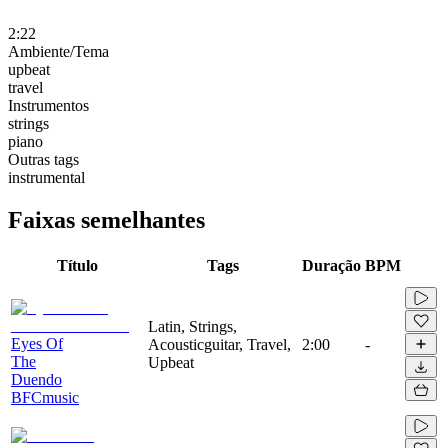
2:22
Ambiente/Tema
upbeat
travel
Instrumentos
strings
piano
Outras tags
instrumental
Faixas semelhantes
Título
Tags
Duração
BPM
Latin, Strings,
Eyes Of
Acousticguitar, Travel,
2:00
-
The
Upbeat
Duendo
BFCmusic