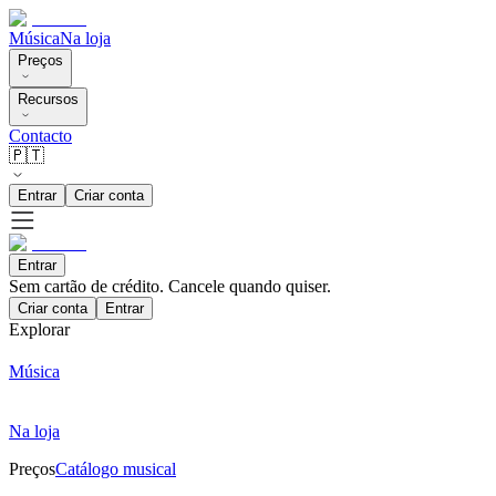
Música
Na loja
Preços
Recursos
Contacto
🇵🇹
Entrar
Criar conta
Entrar
Sem cartão de crédito. Cancele quando quiser.
Criar conta
Entrar
Explorar
Música
Na loja
Preços
Catálogo musical