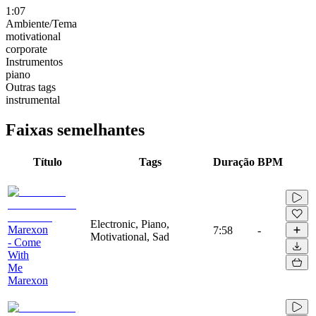
1:07
Ambiente/Tema
motivational
corporate
Instrumentos
piano
Outras tags
instrumental
Faixas semelhantes
Título
Tags
Duração
BPM
Electronic, Piano,
Marexon
7:58
-
Motivational, Sad
- Come
With
Me
Marexon