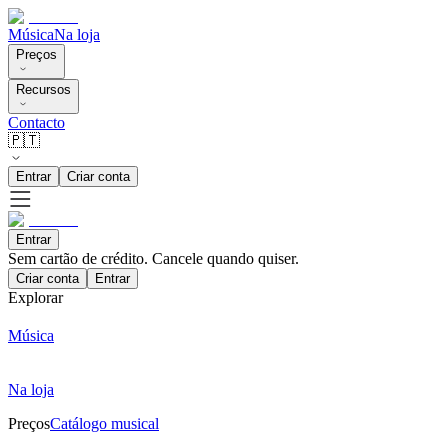
Música
Na loja
Preços
Recursos
Contacto
🇵🇹
Entrar
Criar conta
Entrar
Sem cartão de crédito. Cancele quando quiser.
Criar conta
Entrar
Explorar
Música
Na loja
Preços
Catálogo musical