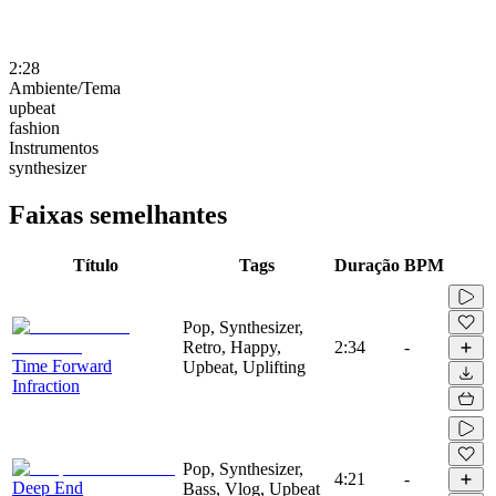
2:28
Ambiente/Tema
upbeat
fashion
Instrumentos
synthesizer
Faixas semelhantes
Título
Tags
Duração
BPM
Pop, Synthesizer,
Retro, Happy,
2:34
-
Time Forward
Upbeat, Uplifting
Infraction
Pop, Synthesizer,
4:21
-
Deep End
Bass, Vlog, Upbeat