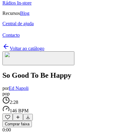
Rádios In-store
Recursos
Blog
Central de ajuda
Contacto
Voltar ao catálogo
So Good To Be Happy
por
Ed Napoli
pop
2:28
146 BPM
Comprar faixa
0:00