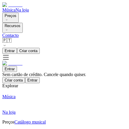
Música
Na loja
Preços
Recursos
Contacto
🇵🇹
Entrar
Criar conta
Entrar
Sem cartão de crédito. Cancele quando quiser.
Criar conta
Entrar
Explorar
Música
Na loja
Preços
Catálogo musical