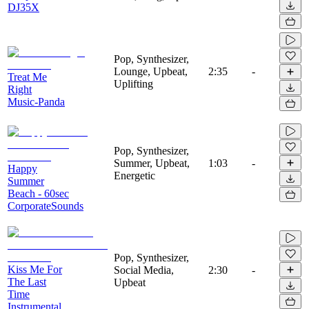
DJ35X
Pop, Synthesizer,
Lounge, Upbeat,
2:35
-
Treat Me
Uplifting
Right
Music-Panda
Pop, Synthesizer,
Summer, Upbeat,
1:03
-
Happy
Energetic
Summer
Beach - 60sec
CorporateSounds
Pop, Synthesizer,
Kiss Me For
Social Media,
2:30
-
The Last
Upbeat
Time
Instrumental