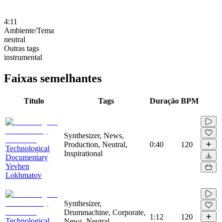
4:11
Ambiente/Tema
neutral
Outras tags
instrumental
Faixas semelhantes
Título
Tags
Duração
BPM
Synthesizer, News,
Production, Neutral,
0:40
120
Technological
Inspirational
Documentary
Yevhen
Lokhmatov
Synthesizer,
Drummachine, Corporate,
1:12
120
Technological
News, Neutral,