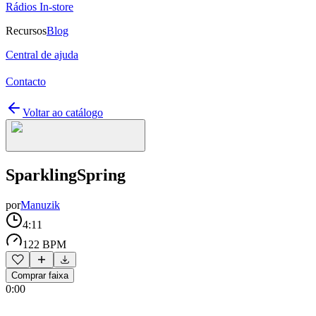
Rádios In-store
Recursos
Blog
Central de ajuda
Contacto
Voltar ao catálogo
SparklingSpring
por
Manuzik
4:11
122 BPM
Comprar faixa
0:00