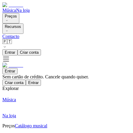
Música
Na loja
Preços
Recursos
Contacto
🇵🇹
Entrar
Criar conta
Entrar
Sem cartão de crédito. Cancele quando quiser.
Criar conta
Entrar
Explorar
Música
Na loja
Preços
Catálogo musical