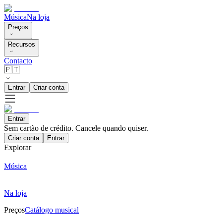
Música
Na loja
Preços
Recursos
Contacto
🇵🇹
Entrar
Criar conta
Entrar
Sem cartão de crédito. Cancele quando quiser.
Criar conta
Entrar
Explorar
Música
Na loja
Preços
Catálogo musical