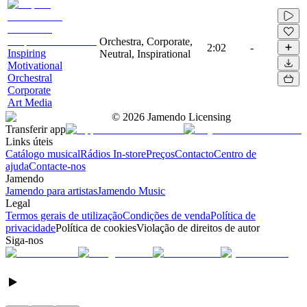
Orchestra, Corporate,
2:02
-
Inspiring
Neutral, Inspirational
Motivational
Orchestral
Corporate
Art Media
©
2026
Jamendo Licensing
Transferir app
Links úteis
Catálogo musical
Rádios In-store
Preços
Contacto
Centro de
ajuda
Contacte-nos
Jamendo
Jamendo para artistas
Jamendo Music
Legal
Termos gerais de utilização
Condições de venda
Política de
privacidade
Política de cookies
Violação de direitos de autor
Siga-nos