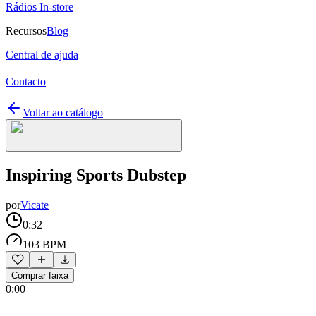
Rádios In-store
Recursos
Blog
Central de ajuda
Contacto
Voltar ao catálogo
Inspiring Sports Dubstep
por
Vicate
0:32
103 BPM
Comprar faixa
0:00